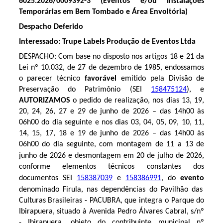
6025.2026/0009392-3 (Eventos e/ou Instalações
Temporárias em Bem Tombado e Área Envoltória)
Despacho Deferido
Interessado: Trupe Labels Produção de Eventos Ltda
DESPACHO: Com base no disposto nos artigos 18 e 21 da
Lei nº 10.032, de 27 de dezembro de 1985, endossamos
o parecer técnico
favorável
emitido pela Divisão de
Preservação do Patrimônio (SEI
158475124
), e
AUTORIZAMOS
o pedido de realização,
nos dias
13, 19,
20, 24, 26, 27 e 29 de junho de 2026 – das 14h00 às
06h00 do dia seguinte
e nos dias
03, 04, 05, 09, 10, 11,
14, 15, 17, 18 e 19 de junho de 2026 – das 14h00 às
06h00 do dia seguinte,
com montagem de 11 a 13 de
junho de 2026 e desmontagem em 20 de julho de 2026
,
conforme elementos técnicos constantes dos
documentos SEI
158387039
e
158386991
, do
evento
denominado
Firula, nas dependências do Pavilhão das
Culturas Brasileiras - PACUBRA, que integra o Parque do
Ibirapuera, situado à Avenida Pedro Álvares Cabral, s/nº
- Ibirapuera, objeto do contribuinte municipal nº