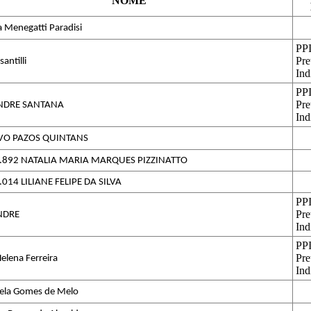
NOME
a Menegatti Paradisi
PPI
Pre
santilli
Ind
PPI
Pre
NDRE SANTANA
Ind
VO PAZOS QUINTANS
.892 NATALIA MARIA MARQUES PIZZINATTO
.014 LILIANE FELIPE DA SILVA
PPI
Pre
NDRE
Ind
PPI
Pre
elena Ferreira 
Ind
ela Gomes de Melo