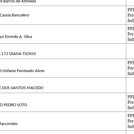
te Barros de Almeida
PPI
Pre
 Cassia Bancalero
Ind
PPI
Pre
yn Emmily A. Silva
Ind
.172 DIANA TSONIS
PPI
Pre
Cristiane Penteado Alves
Ind
E DOS SANTOS MACEDO
PPI
Pre
O PEDRO SOTO
Ind
PPI
Pre
Marcondes
Ind