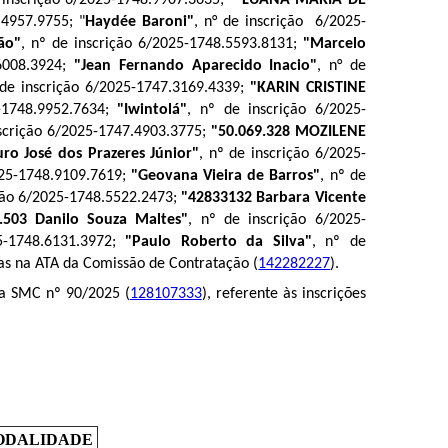
.4957.9755; "
Haydée Baroni"
, n° de inscrição 6/2025-
ão"
, nº de inscrição 6/2025-1748.5593.8131;
"Marcelo
.6008.3924;
"Jean Fernando Aparecido Inacio"
, n° de
 de inscrição 6/2025-1747.3169.4339;
"KARIN CRISTINE
-1748.9952.7634;
"Iwintolá"
, nº de inscrição 6/2025-
nscrição 6/2025-1747.4903.3775;
"50.069.328 MOZILENE
ro José dos Prazeres Júnior"
, nº de inscrição 6/2025-
025-1748.9109.7619;
"Geovana Vieira de Barros"
, nº de
ição 6/2025-1748.5522.2473;
"42833132 Barbara Vicente
3.503 Danilo Souza Maltes"
, nº de inscrição 6/2025-
5-1748.6131.3972;
"Paulo Roberto da Silva"
, nº de
as na ATA da Comissão de Contratação (
142282227
).
0/2025 (​​​​​​​​​​​​​​
128107333
), referente às inscrições
ODALIDADE