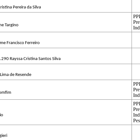
Cristina Pereira da Silva
PPI
Pre
ne Targino
Ind
me Francisco Ferreiro
290 Rayssa Cristina Santos Silva
 Lima de Resende
PPI
Pre
Bomfim
Ind
PPI
Pre
Ind
io
Pes
gieri