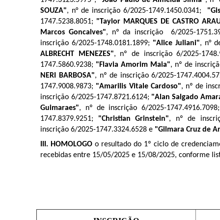
SOUZA"
, n° de inscrição 6/2025-1749.1450.0341;
"Gis
1747.5238.8051;
"Taylor MARQUES DE CASTRO ARA
Marcos Goncalves"
, nº da inscrição 6/2025-1751.3
inscrição 6/2025-1748.0181.1899;
"Alice Juliani"
, n° 
ALBRECHT MENEZES"
, nº de inscrição 6/2025-1748
1747.5860.9238;
"Flavia Amorim Maia"
, nº de inscri
NERI BARBOSA"
, nº de inscrição 6/2025-1747.4004.5
1747.9008.9873;
"Amarilis Vitale Cardoso"
, nº de ins
inscrição 6/2025-1747.8721.6124;
"Alan Salgado Amar
Guimaraes"
, nº de inscrição 6/2025-1747.4916.7098
1747.8379.9251;
"Christian Grinstein"
, nº de inscr
inscrição 6/2025-1747.3324.6528 e
"Gilmara Cruz de A
III. HOMOLOGO
o resultado do 1º ciclo de credenciamento 
recebidas entre 15/05/2025 e 15/08/2025, conforme lis