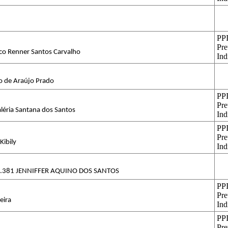
PPI
Pre
sco Renner Santos Carvalho
Ind
o de Araújo Prado
PPI
Pre
aléria Santana dos Santos
Ind
PPI
Pre
Kibily
Ind
5.381 JENNIFFER AQUINO DOS SANTOS
PPI
Pre
veira
Ind
PPI
Pre