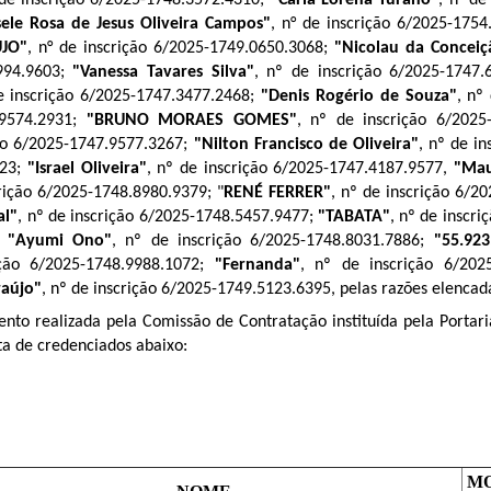
ele Rosa de Jesus Oliveira Campos"
, n° de inscrição 6/2025-1754
UJO"
, n° de inscrição 6/2025-1749.0650.3068;
"Nicolau da Conceiç
994.9603;
"Vanessa Tavares Silva"
, nº de inscrição 6/2025-1747
de inscrição 6/2025-1747.3477.2468;
"Denis Rogério de Souza"
, nº
.9574.2931;
"BRUNO MORAES GOMES"
, nº de inscrição 6/2025
ção 6/2025-1747.9577.3267;
"Nilton Francisco de Oliveira"
, nº de i
723;
"Israel Oliveira"
, nº de inscrição 6/2025-1747.4187.9577,
"Mau
crição 6/2025-1748.8980.9379; "
RENÉ FERRER"
, nº de inscrição 6/2
al"
, nº de inscrição 6/2025-1748.5457.9477;
"TABATA"
, nº de inscr
;
"Ayumi Ono"
, nº de inscrição 6/2025-1748.8031.7886;
"55.92
ição 6/2025-1748.9988.1072;
"Fernanda"
, nº de inscrição 6/202
raújo"
, nº de inscrição 6/2025-1749.5123.6395,
pelas razões elencad
realizada pela Comissão de Contratação instituída pela Portaria SMC nº 9
ta de credenciados abaixo:
M