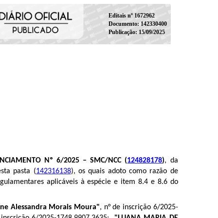
Editais nº 1672962
Documento: 142330400
Publicação: 15/09/2025
ENCIAMENTO Nº 6/2025 – SMC/NCC (
124828178
)
, da
esta pasta (
142316138
), os quais adoto como razão de
gulamentares aplicáveis à espécie e item 8.4 e 8.6 do
ne Alessandra Morais Moura"
, n° de inscrição 6/2025-
e inscrição 6/2025-1748.9907.3635;
"LUANA MARIA DE