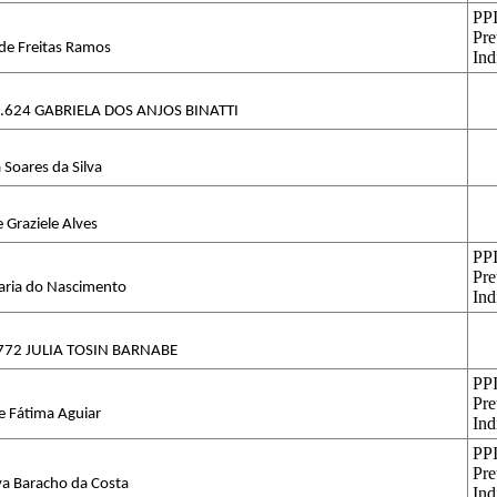
PPI
Pre
 de Freitas Ramos
Ind
.624 GABRIELA DOS ANJOS BINATTI
Soares da Silva
 Graziele Alves
PPI
Pre
Maria do Nascimento
Ind
772 JULIA TOSIN BARNABE
PPI
Pre
e Fátima Aguiar
Ind
PPI
Pre
lva Baracho da Costa
Ind