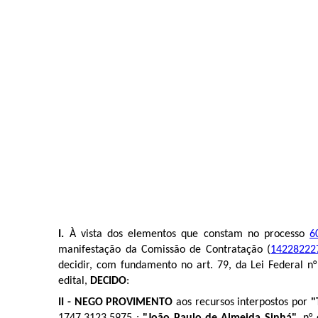
I.
À vista dos elementos que constam no processo
6
manifestação da Comissão de Contratação (
14228222
decidir, com fundamento no art. 79, da Lei Federal n
edital,
DECIDO
:
II - NEGO PROVIMENTO
aos recursos interpostos por
"
1747.3123.5975 ;
"João Paulo de Almeida Sinhá"
, n°