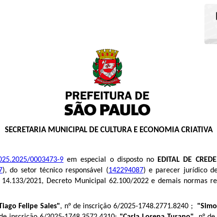
SECRETARIA MUNICIPAL DE CULTURA E ECONOMIA CRIATIVA
025.2025/0003473-9
em especial o disposto no
EDITAL DE CRED
7
), do setor técnico responsável (
142294087
) e parecer jurídico d
° 14.133/2021, Decreto Municipal 62.100/2022 e demais normas re
Tiago Felipe Sales"
, n° de inscrição 6/2025-1748.2771.8240 ;
"Simo
 de inscrição 6/2025-1748.3572.4310;
"Carla Lorena Turano"
, n° d