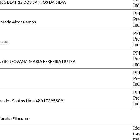
66 BEATRIZ DOS SANTOS DA SILVA
Ind
PPI
Pre
 Maria Alves Ramos
Ind
PPI
Pre
black
Ind
PPI
Pre
3.980 JEOVANA MARIA FERREIRA DUTRA
Ind
PPI
Pre
Ind
PPI
Pre
ue dos Santos Lima 48017395809
Ind
Moreira Filocomo
Ide
tra
mul