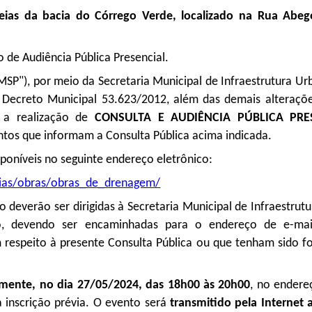
eias da bacia do Córrego Verde, localizado na Rua Abegoa
o de Audiência Pública Presencial.
), por meio da Secretaria Municipal de Infraestrutura Urb
 Decreto Municipal 53.623/2012, além das demais alteraçõ
a a realização de
CONSULTA E AUDIÊNCIA PÚBLICA PRE
tos que informam a Consulta Pública acima indicada.
poníveis no seguinte endereço eletrônico:
arias/obras/obras_de_drenagem/
ito deverão ser dirigidas à Secretaria Municipal de Infraestru
do, devendo ser encaminhadas para o endereço de e-ma
respeito à presente Consulta Pública ou que tenham sido fo
lmente, no dia 27/05/2024, das 18h00 às 20h00
, no ender
 inscrição prévia. O evento será
transmitido pela Internet 