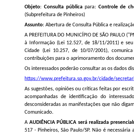
Objeto
:
Consulta pública
para:
Controle de ch
(Subprefeitura de Pinheiros)
Assunto
: Abertura de Consulta Pública e realizaçã
A PREFEITURA DO MUNICÍPIO DE SÃO PAULO ("PMSP"
à Informação (Lei 12.527, de 18/11/2011) e seu
Cidade (Lei 10.257, de 10/07/2001), comunic
contribuições para o aprimoramento dos documen
Os interessados poderão consultar as os dados dis
https://www.prefeitura.sp.gov.br/cidade/secret
As sugestões, opiniões ou críticas feitas por escr
acompanhadas de identificação do interessa
desconsideradas as manifestações que não digam 
Comunicado.
A
AUDIÊNCIA PÚBLICA será realizada presencia
517 - Pinheiros, S
ão Paulo/SP. Não é necessária a