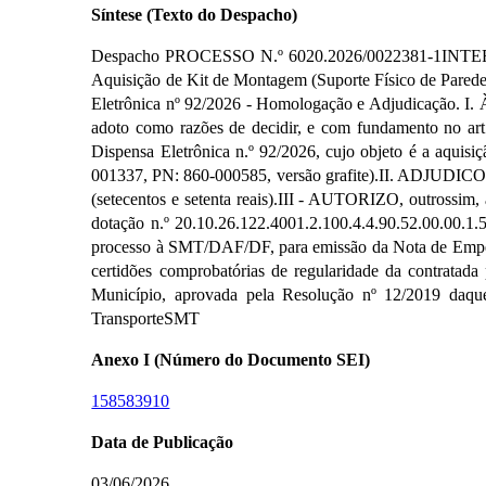
Síntese (Texto do Despacho)
Despacho PROCESSO N.º 6020.2026/0022381-1INTERES
Aquisição de Kit de Montagem (Suporte Físico de Pared
Eletrônica nº 92/2026 - Homologação e Adjudicação. I. À 
adoto como razões de decidir, e com fundamento no art
Dispensa Eletrônica n.º 92/2026, cujo objeto é a aqui
001337, PN: 860-000585, versão grafite).II. ADJUDICO o
(setecentos e setenta reais).III - AUTORIZO, outrossim,
dotação n.º 20.10.26.122.4001.2.100.4.4.90.52.00.00.
processo à SMT/DAF/DF, para emissão da Nota de Empenho
certidões comprobatórias de regularidade da contratad
Município, aprovada pela Resolução nº 12/2019 daq
TransporteSMT
Anexo I (Número do Documento SEI)
158583910
Data de Publicação
03/06/2026