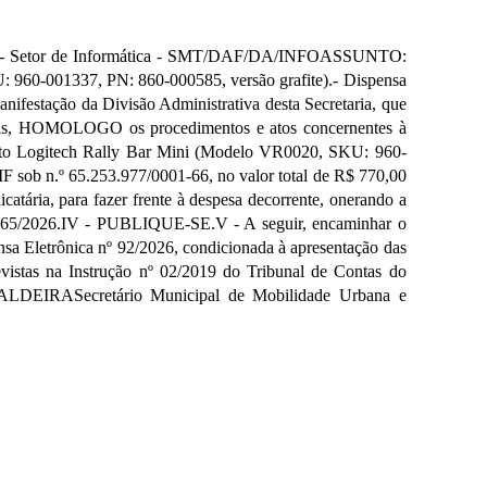
e - Setor de Informática - SMT/DAF/DA/INFOASSUNTO:
 960-001337, PN: 860-000585, versão grafite).- Dispensa
nifestação da Divisão Administrativa desta Secretaria, que
cáveis, HOMOLOGO os procedimentos e atos concernentes à
mento Logitech Rally Bar Mini (Modelo VR0020, SKU: 960-
 sob n.º 65.253.977/0001-66, no valor total de R$ 770,00
tária, para fazer frente à despesa decorrente, onerando a
9.065/2026.IV - PUBLIQUE-SE.V - A seguir, encaminhar o
sa Eletrônica nº 92/2026, condicionada à apresentação das
evistas na Instrução nº 02/2019 do Tribunal de Contas do
CALDEIRASecretário Municipal de Mobilidade Urbana e