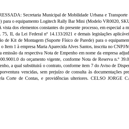
SADA: Secretaria Municipal de Mobilidade Urbana e Transport
e) para o equipamento Logitech Rally Bar Mini (Modelo VR0020, SKU:
vista dos elementos constantes do presente processo, em especial a ma
. 75, II, da Lei Federal nº 14.133/2021 e demais legislações apli
sição de Kit de Montagem (Suporte Físico de Parede) para o equipa
 Item 1 à empresa Maria Aparecida Alves Santos, inscrita no CNPJ/MF
 a emissão da respectiva Nota de Empenho em nome da empresa adjudica
1.500.9001.0 do orçamento vigente, conforme Nota de Reserva n.º 3
, a qual substituirá o contrato, conforme item 7 do Aviso de Dispen
a porventura vencidas, sem prejuízo de consulta às documentações pr
uela Corte de Contas, e providências ulteriores. CELSO JORGE 