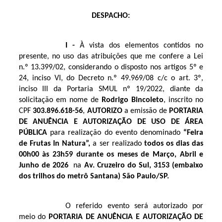
DESPACHO:
I -
À vista dos elementos contidos no
presente, no uso das atribuições que me confere a Lei
n.º 13.399/02, considerando o disposto nos artigos 5º e
24, inciso VI, do Decreto n.º 49.969/08 c/c o art. 3º,
inciso III da Portaria SMUL nº 19/2022, diante da
solicitação em nome de
Rodrigo Bincoleto
, inscrito no
CPF
303.896.618-56
,
AUTORIZO
a emissão de
PORTARIA
DE ANUÊNCIA E AUTORIZAÇÃO DE USO DE ÁREA
PÚBLICA
para realização do evento denominado
“
Feira
de Frutas In Natura
”
,
a ser realizado
todos
os dias das
00h00 às 23h59 durante os
meses de Março, Abril e
Junho de 2026
na
Av. Cruzeiro do Sul, 3153 (embaixo
dos trilhos do metrô Santana)
São Paulo
/SP.
O referido evento será autorizado por
meio do
PORTARIA DE ANUÊNCIA E AUTORIZAÇÃO DE