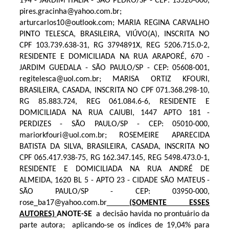
194 - JARDIM ITALIA - SÃO PEDRO/SP - CEP: 13520-000,
pires.gracinha@yahoo.com.br;
arturcarlos10@outlook.com; MARIA REGINA CARVALHO
PINTO TELESCA, BRASILEIRA, VIÚVO(A), INSCRITA NO
CPF 103.739.638-31, RG 3794891X, REG 5206.715.0-2,
RESIDENTE E DOMICILIADA NA RUA ARAPORÉ, 670 -
JARDIM GUEDALA - SÃO PAULO/SP - CEP: 05608-001,
regitelesca@uol.com.br; MARISA ORTIZ KFOURI,
BRASILEIRA, CASADA, INSCRITA NO CPF 071.368.298-10,
RG 85.883.724, REG 061.084.6-6, RESIDENTE E
DOMICILIADA NA RUA CAIUBI, 1447 APTO 181 -
PERDIZES - SÃO PAULO/SP - CEP: 05010-000,
mariorkfouri@uol.com.br; ROSEMEIRE APARECIDA
BATISTA DA SILVA, BRASILEIRA, CASADA, INSCRITA NO
CPF 065.417.938-75, RG 162.347.145, REG 5498.473.0-1,
RESIDENTE E DOMICILIADA NA RUA ANDRÉ DE
ALMEIDA, 1620 BL 5 - APTO 23 - CIDADE SÃO MATEUS -
SÃO PAULO/SP - CEP: 03950-000,
rose_ba17@yahoo.com.br
(SOMENTE ESSES
AUTORES)
ANOTE-SE
a decisão havida no prontuário da
parte autora;
aplicando-se os índices de 19,04% para