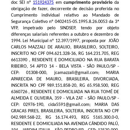
doc SEI nº
151924375
em
cumprimento provisório
da
obrigação de fazer, decorrente de decisão proferida no
Cumprimento individual relativo ao Mandado de
Segurança Coletivo nº 0402415-05.1995.8.26.0053 da 3ª
VFP, impetrado pelo SINDSEP, tendo por objeto
diferenças salariais referentes a outubro e dezembro de
1994. Lei Municipal nº 12.397/1997
, proposta por
JOÃO
CARLOS MAZZALI DE ARAUJO, BRASILEIRO, SOLTEIRO,
INSCRITO NO CPF 094.621.328-36, RG 164.231.705, REG
6613390 , RESIDENTE E DOMICILIADO NA RUA BARATA
RIBEIRO, 54 APTO 14 - BELA VISTA - SÃO PAULO/SP -
CEP: 01308-000, jcamazzali@gmail.com; MARIA
APARECIDA DE MAURO, BRASILEIRA, DIVORCIADA,
INSCRITA NO CPF 989.151.858-20, RG 65.958.500, REG
6360726 , RESIDENTE E DOMICILIADA NA RUA TOMÉ DE
ALMEIDA E OLIVEIRA, 359 - VILA ZAT - SÃO PAULO/SP -
CEP: 02976-190, cida5591@gmail.com; MARIA DAS
GRACAS PIRES, BRASILEIRA, SOLTEIRA, INSCRITA NO CPF
042.989.568-22, RG 16.174.493, REG 5165.300.0-0,
RESIDENTE E DOMICILIADA NA AVENIDA CÂNDIDO PALÚ,