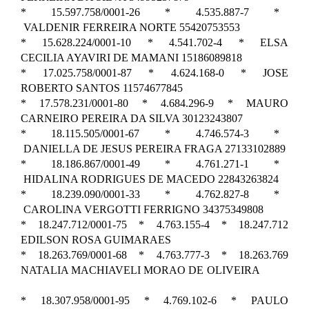
* 15.597.758/0001-26 * 4.535.887-7 *
VALDENIR FERREIRA NORTE 55420753553
* 15.628.224/0001-10 * 4.541.702-4 * ELSA
CECILIA AYAVIRI DE MAMANI 15186089818
* 17.025.758/0001-87 * 4.624.168-0 * JOSE
ROBERTO SANTOS 11574677845
* 17.578.231/0001-80 * 4.684.296-9 * MAURO
CARNEIRO PEREIRA DA SILVA 30123243807
* 18.115.505/0001-67 * 4.746.574-3 *
DANIELLA DE JESUS PEREIRA FRAGA 27133102889
* 18.186.867/0001-49 * 4.761.271-1 *
HIDALINA RODRIGUES DE MACEDO 22843263824
* 18.239.090/0001-33 * 4.762.827-8 *
CAROLINA VERGOTTI FERRIGNO 34375349808
* 18.247.712/0001-75 * 4.763.155-4 * 18.247.712
EDILSON ROSA GUIMARAES
* 18.263.769/0001-68 * 4.763.777-3 * 18.263.769
NATALIA MACHIAVELI MORAO DE OLIVEIRA
* 18.307.958/0001-95 * 4.769.102-6 * PAULO