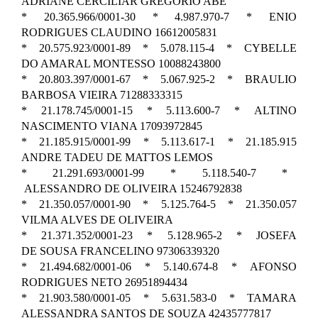
ADRIANE CERCILIAR GREGORIO ABE
* 20.365.966/0001-30 * 4.987.970-7 * ENIO
RODRIGUES CLAUDINO 16612005831
* 20.575.923/0001-89 * 5.078.115-4 * CYBELLE
DO AMARAL MONTESSO 10088243800
* 20.803.397/0001-67 * 5.067.925-2 * BRAULIO
BARBOSA VIEIRA 71288333315
* 21.178.745/0001-15 * 5.113.600-7 * ALTINO
NASCIMENTO VIANA 17093972845
* 21.185.915/0001-99 * 5.113.617-1 * 21.185.915
ANDRE TADEU DE MATTOS LEMOS
* 21.291.693/0001-99 * 5.118.540-7 *
ALESSANDRO DE OLIVEIRA 15246792838
* 21.350.057/0001-90 * 5.125.764-5 * 21.350.057
VILMA ALVES DE OLIVEIRA
* 21.371.352/0001-23 * 5.128.965-2 * JOSEFA
DE SOUSA FRANCELINO 97306339320
* 21.494.682/0001-06 * 5.140.674-8 * AFONSO
RODRIGUES NETO 26951894434
* 21.903.580/0001-05 * 5.631.583-0 * TAMARA
ALESSANDRA SANTOS DE SOUZA 42435777817