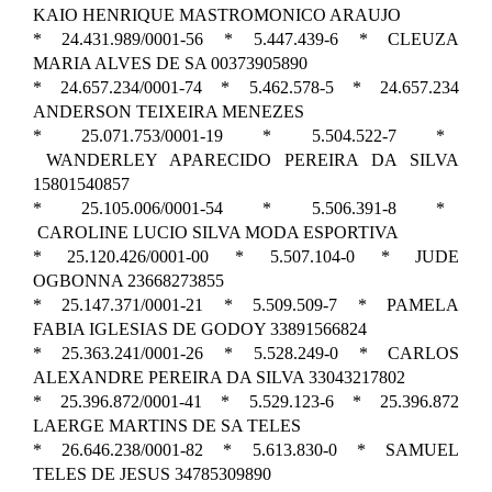
KAIO HENRIQUE MASTROMONICO ARAUJO
* 24.431.989/0001-56 * 5.447.439-6 * CLEUZA
MARIA ALVES DE SA 00373905890
* 24.657.234/0001-74 * 5.462.578-5 * 24.657.234
ANDERSON TEIXEIRA MENEZES
* 25.071.753/0001-19 * 5.504.522-7 *
WANDERLEY APARECIDO PEREIRA DA SILVA
15801540857
* 25.105.006/0001-54 * 5.506.391-8 *
CAROLINE LUCIO SILVA MODA ESPORTIVA
* 25.120.426/0001-00 * 5.507.104-0 * JUDE
OGBONNA 23668273855
* 25.147.371/0001-21 * 5.509.509-7 * PAMELA
FABIA IGLESIAS DE GODOY 33891566824
* 25.363.241/0001-26 * 5.528.249-0 * CARLOS
ALEXANDRE PEREIRA DA SILVA 33043217802
* 25.396.872/0001-41 * 5.529.123-6 * 25.396.872
LAERGE MARTINS DE SA TELES
* 26.646.238/0001-82 * 5.613.830-0 * SAMUEL
TELES DE JESUS 34785309890