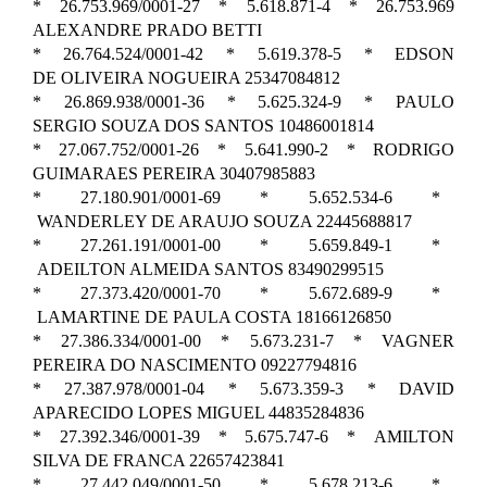
* 26.753.969/0001-27 * 5.618.871-4 * 26.753.969
ALEXANDRE PRADO BETTI
* 26.764.524/0001-42 * 5.619.378-5 * EDSON
DE OLIVEIRA NOGUEIRA 25347084812
* 26.869.938/0001-36 * 5.625.324-9 * PAULO
SERGIO SOUZA DOS SANTOS 10486001814
* 27.067.752/0001-26 * 5.641.990-2 * RODRIGO
GUIMARAES PEREIRA 30407985883
* 27.180.901/0001-69 * 5.652.534-6 *
WANDERLEY DE ARAUJO SOUZA 22445688817
* 27.261.191/0001-00 * 5.659.849-1 *
ADEILTON ALMEIDA SANTOS 83490299515
* 27.373.420/0001-70 * 5.672.689-9 *
LAMARTINE DE PAULA COSTA 18166126850
* 27.386.334/0001-00 * 5.673.231-7 * VAGNER
PEREIRA DO NASCIMENTO 09227794816
* 27.387.978/0001-04 * 5.673.359-3 * DAVID
APARECIDO LOPES MIGUEL 44835284836
* 27.392.346/0001-39 * 5.675.747-6 * AMILTON
SILVA DE FRANCA 22657423841
* 27.442.049/0001-50 * 5.678.213-6 *