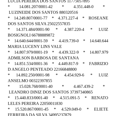
LUCIA PEREIRA DOS SANTOS 11775057895
* 14.081.207/0001-42 * 4.351.448-0 *
LUZINEIDE DOS SANTOS 880320516
* 14.249.807/0001-77 * 4.371.227-4 * ROSEANE
DOS SANTOS SILVA 25022557835
* 14.371.484/0001-90 * 4.387.220-4 * LUIZ
BOSIGNOLI 66788889872
* 14.640.644/0001-59 * 4.419.739-0 * 14.640.644
MARIA LUCENY LINS VALE
* 14.807.979/0001-19 * 4.439.322-9 * 14.807.979
ADMILSON BARBOSA DE SANTANA
* 14.851.534/0001-36 * 4.449.817-9 * FABRIZIO
D ANGELO PENTEADO 22166848800
* 14.892.250/0001-98 * 4.454.929-6 * LUIZ
ANSELMO 00322397855
* 15.028.768/0001-40 * 4.467.439-2 *
LEANDRO DINIZ DOS SANTOS 37397340865
* 15.440.833/0001-40 * 4.515.091-5 * RENATO
LELES PEREIRA 22050011830
* 15.520.867/0001-45 * 4.529.049-0 * ELIETE
FERREIRA DA SILVA 34995237879