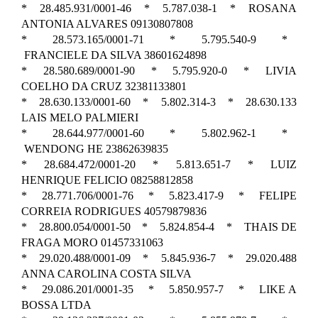
* 28.485.931/0001-46 * 5.787.038-1 * ROSANA
ANTONIA ALVARES 09130807808
* 28.573.165/0001-71 * 5.795.540-9 *
FRANCIELE DA SILVA 38601624898
* 28.580.689/0001-90 * 5.795.920-0 * LIVIA
COELHO DA CRUZ 32381133801
* 28.630.133/0001-60 * 5.802.314-3 * 28.630.133
LAIS MELO PALMIERI
* 28.644.977/0001-60 * 5.802.962-1 *
WENDONG HE 23862639835
* 28.684.472/0001-20 * 5.813.651-7 * LUIZ
HENRIQUE FELICIO 08258812858
* 28.771.706/0001-76 * 5.823.417-9 * FELIPE
CORREIA RODRIGUES 40579879836
* 28.800.054/0001-50 * 5.824.854-4 * THAIS DE
FRAGA MORO 01457331063
* 29.020.488/0001-09 * 5.845.936-7 * 29.020.488
ANNA CAROLINA COSTA SILVA
* 29.086.201/0001-35 * 5.850.957-7 * LIKE A
BOSSA LTDA