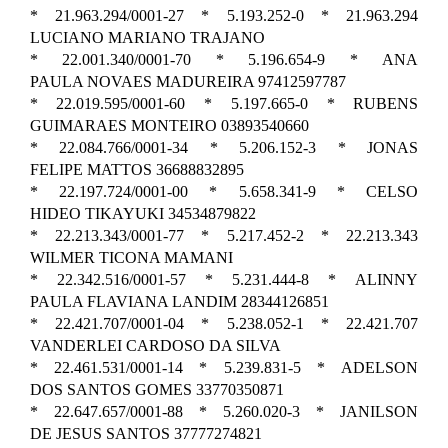
* 21.963.294/0001-27 * 5.193.252-0 * 21.963.294
LUCIANO MARIANO TRAJANO
* 22.001.340/0001-70 * 5.196.654-9 * ANA
PAULA NOVAES MADUREIRA 97412597787
* 22.019.595/0001-60 * 5.197.665-0 * RUBENS
GUIMARAES MONTEIRO 03893540660
* 22.084.766/0001-34 * 5.206.152-3 * JONAS
FELIPE MATTOS 36688832895
* 22.197.724/0001-00 * 5.658.341-9 * CELSO
HIDEO TIKAYUKI 34534879822
* 22.213.343/0001-77 * 5.217.452-2 * 22.213.343
WILMER TICONA MAMANI
* 22.342.516/0001-57 * 5.231.444-8 * ALINNY
PAULA FLAVIANA LANDIM 28344126851
* 22.421.707/0001-04 * 5.238.052-1 * 22.421.707
VANDERLEI CARDOSO DA SILVA
* 22.461.531/0001-14 * 5.239.831-5 * ADELSON
DOS SANTOS GOMES 33770350871
* 22.647.657/0001-88 * 5.260.020-3 * JANILSON
DE JESUS SANTOS 37777274821