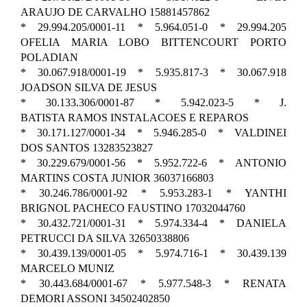
ARAUJO DE CARVALHO 15881457862
* 29.994.205/0001-11 * 5.964.051-0 * 29.994.205
OFELIA MARIA LOBO BITTENCOURT PORTO
POLADIAN
* 30.067.918/0001-19 * 5.935.817-3 * 30.067.918
JOADSON SILVA DE JESUS
* 30.133.306/0001-87 * 5.942.023-5 * J.
BATISTA RAMOS INSTALACOES E REPAROS
* 30.171.127/0001-34 * 5.946.285-0 * VALDINEI
DOS SANTOS 13283523827
* 30.229.679/0001-56 * 5.952.722-6 * ANTONIO
MARTINS COSTA JUNIOR 36037166803
* 30.246.786/0001-92 * 5.953.283-1 * YANTHI
BRIGNOL PACHECO FAUSTINO 17032044760
* 30.432.721/0001-31 * 5.974.334-4 * DANIELA
PETRUCCI DA SILVA 32650338806
* 30.439.139/0001-05 * 5.974.716-1 * 30.439.139
MARCELO MUNIZ
* 30.443.684/0001-67 * 5.977.548-3 * RENATA
DEMORI ASSONI 34502402850