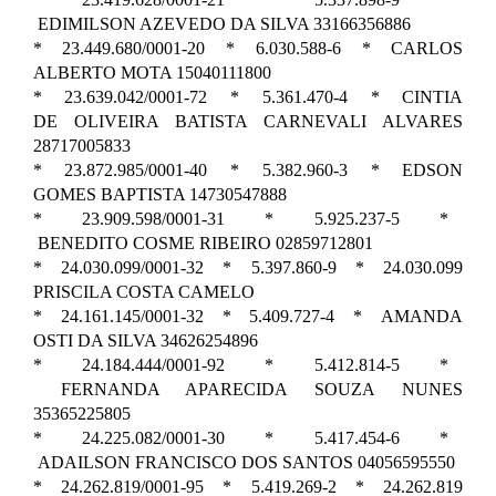
EDIMILSON AZEVEDO DA SILVA 33166356886
* 23.449.680/0001-20 * 6.030.588-6 * CARLOS
ALBERTO MOTA 15040111800
* 23.639.042/0001-72 * 5.361.470-4 * CINTIA
DE OLIVEIRA BATISTA CARNEVALI ALVARES
28717005833
* 23.872.985/0001-40 * 5.382.960-3 * EDSON
GOMES BAPTISTA 14730547888
* 23.909.598/0001-31 * 5.925.237-5 *
BENEDITO COSME RIBEIRO 02859712801
* 24.030.099/0001-32 * 5.397.860-9 * 24.030.099
PRISCILA COSTA CAMELO
* 24.161.145/0001-32 * 5.409.727-4 * AMANDA
OSTI DA SILVA 34626254896
* 24.184.444/0001-92 * 5.412.814-5 *
FERNANDA APARECIDA SOUZA NUNES
35365225805
* 24.225.082/0001-30 * 5.417.454-6 *
ADAILSON FRANCISCO DOS SANTOS 04056595550
* 24.262.819/0001-95 * 5.419.269-2 * 24.262.819