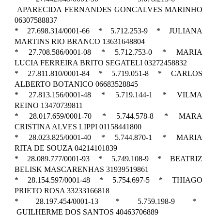
APARECIDA FERNANDES GONCALVES MARINHO
06307588837
* 27.698.314/0001-66 * 5.712.253-9 * JULIANA
MARTINS RIO BRANCO 13631648804
* 27.708.586/0001-08 * 5.712.753-0 * MARIA
LUCIA FERREIRA BRITO SEGATELI 03272458832
* 27.811.810/0001-84 * 5.719.051-8 * CARLOS
ALBERTO BOTANICO 06683528845
* 27.813.156/0001-48 * 5.719.144-1 * VILMA
REINO 13470739811
* 28.017.659/0001-70 * 5.744.578-8 * MARA
CRISTINA ALVES LIPPI 01158441800
* 28.023.825/0001-40 * 5.744.870-1 * MARIA
RITA DE SOUZA 04214101839
* 28.089.777/0001-93 * 5.749.108-9 * BEATRIZ
BELISK MASCARENHAS 31939519861
* 28.154.597/0001-48 * 5.754.697-5 * THIAGO
PRIETO ROSA 33233166818
* 28.197.454/0001-13 * 5.759.198-9 *
GUILHERME DOS SANTOS 40463706889