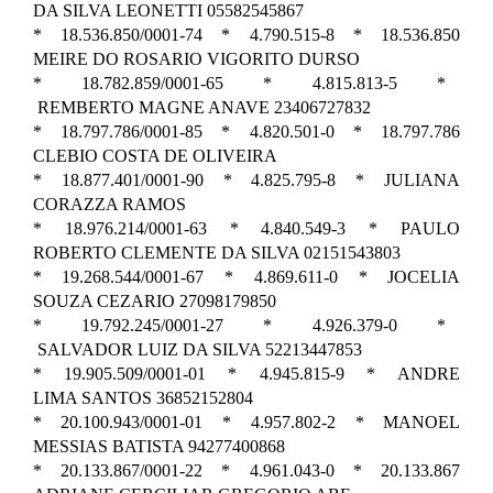
DA SILVA LEONETTI 05582545867
* 18.536.850/0001-74 * 4.790.515-8 * 18.536.850
MEIRE DO ROSARIO VIGORITO DURSO
* 18.782.859/0001-65 * 4.815.813-5 *
REMBERTO MAGNE ANAVE 23406727832
* 18.797.786/0001-85 * 4.820.501-0 * 18.797.786
CLEBIO COSTA DE OLIVEIRA
* 18.877.401/0001-90 * 4.825.795-8 * JULIANA
CORAZZA RAMOS
* 18.976.214/0001-63 * 4.840.549-3 * PAULO
ROBERTO CLEMENTE DA SILVA 02151543803
* 19.268.544/0001-67 * 4.869.611-0 * JOCELIA
SOUZA CEZARIO 27098179850
* 19.792.245/0001-27 * 4.926.379-0 *
SALVADOR LUIZ DA SILVA 52213447853
* 19.905.509/0001-01 * 4.945.815-9 * ANDRE
LIMA SANTOS 36852152804
* 20.100.943/0001-01 * 4.957.802-2 * MANOEL
MESSIAS BATISTA 94277400868
* 20.133.867/0001-22 * 4.961.043-0 * 20.133.867