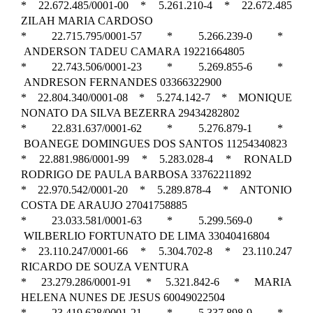
* 22.672.485/0001-00 * 5.261.210-4 * 22.672.485
ZILAH MARIA CARDOSO
* 22.715.795/0001-57 * 5.266.239-0 *
ANDERSON TADEU CAMARA 19221664805
* 22.743.506/0001-23 * 5.269.855-6 *
ANDRESON FERNANDES 03366322900
* 22.804.340/0001-08 * 5.274.142-7 * MONIQUE
NONATO DA SILVA BEZERRA 29434282802
* 22.831.637/0001-62 * 5.276.879-1 *
BOANEGE DOMINGUES DOS SANTOS 11254340823
* 22.881.986/0001-99 * 5.283.028-4 * RONALD
RODRIGO DE PAULA BARBOSA 33762211892
* 22.970.542/0001-20 * 5.289.878-4 * ANTONIO
COSTA DE ARAUJO 27041758885
* 23.033.581/0001-63 * 5.299.569-0 *
WILBERLIO FORTUNATO DE LIMA 33040416804
* 23.110.247/0001-66 * 5.304.702-8 * 23.110.247
RICARDO DE SOUZA VENTURA
* 23.279.286/0001-91 * 5.321.842-6 * MARIA
HELENA NUNES DE JESUS 60049022504
* 23.419.628/0001-21 * 5.337.898-9 *