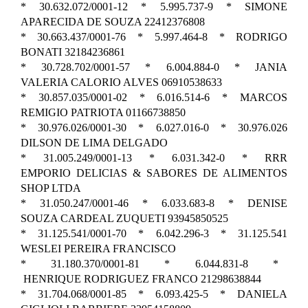
* 30.632.072/0001-12 * 5.995.737-9 * SIMONE
APARECIDA DE SOUZA 22412376808
* 30.663.437/0001-76 * 5.997.464-8 * RODRIGO
BONATI 32184236861
* 30.728.702/0001-57 * 6.004.884-0 * JANIA
VALERIA CALORIO ALVES 06910538633
* 30.857.035/0001-02 * 6.016.514-6 * MARCOS
REMIGIO PATRIOTA 01166738850
* 30.976.026/0001-30 * 6.027.016-0 * 30.976.026
DILSON DE LIMA DELGADO
* 31.005.249/0001-13 * 6.031.342-0 * RRR
EMPORIO DELICIAS & SABORES DE ALIMENTOS
SHOP LTDA
* 31.050.247/0001-46 * 6.033.683-8 * DENISE
SOUZA CARDEAL ZUQUETI 93945850525
* 31.125.541/0001-70 * 6.042.296-3 * 31.125.541
WESLEI PEREIRA FRANCISCO
* 31.180.370/0001-81 * 6.044.831-8 *
HENRIQUE RODRIGUEZ FRANCO 21298638844
* 31.704.068/0001-85 * 6.093.425-5 * DANIELA