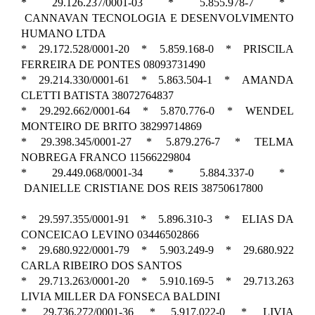
* 29.126.237/0001-03 * 5.855.978-7 *
CANNAVAN TECNOLOGIA E DESENVOLVIMENTO
HUMANO LTDA
* 29.172.528/0001-20 * 5.859.168-0 * PRISCILA
FERREIRA DE PONTES 08093731490
* 29.214.330/0001-61 * 5.863.504-1 * AMANDA
CLETTI BATISTA 38072764837
* 29.292.662/0001-64 * 5.870.776-0 * WENDEL
MONTEIRO DE BRITO 38299714869
* 29.398.345/0001-27 * 5.879.276-7 * TELMA
NOBREGA FRANCO 11566229804
* 29.449.068/0001-34 * 5.884.337-0 *
DANIELLE CRISTIANE DOS REIS 38750617800
* 29.597.355/0001-91 * 5.896.310-3 * ELIAS DA
CONCEICAO LEVINO 03446502866
* 29.680.922/0001-79 * 5.903.249-9 * 29.680.922
CARLA RIBEIRO DOS SANTOS
* 29.713.263/0001-20 * 5.910.169-5 * 29.713.263
LIVIA MILLER DA FONSECA BALDINI
* 29.736.272/0001-36 * 5.917.022-0 * LIVIA