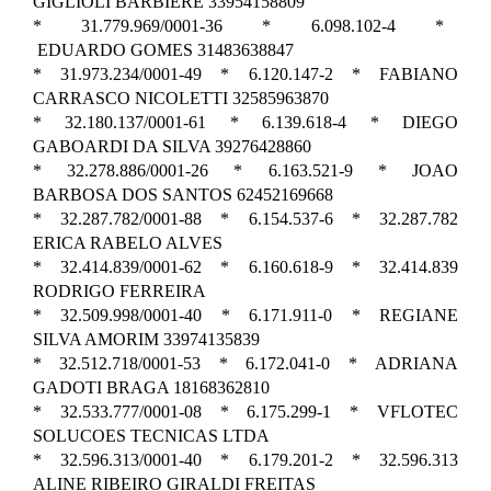
GIGLIOLI BARBIERE 33954158809
* 31.779.969/0001-36 * 6.098.102-4 *
EDUARDO GOMES 31483638847
* 31.973.234/0001-49 * 6.120.147-2 * FABIANO
CARRASCO NICOLETTI 32585963870
* 32.180.137/0001-61 * 6.139.618-4 * DIEGO
GABOARDI DA SILVA 39276428860
* 32.278.886/0001-26 * 6.163.521-9 * JOAO
BARBOSA DOS SANTOS 62452169668
* 32.287.782/0001-88 * 6.154.537-6 * 32.287.782
ERICA RABELO ALVES
* 32.414.839/0001-62 * 6.160.618-9 * 32.414.839
RODRIGO FERREIRA
* 32.509.998/0001-40 * 6.171.911-0 * REGIANE
SILVA AMORIM 33974135839
* 32.512.718/0001-53 * 6.172.041-0 * ADRIANA
GADOTI BRAGA 18168362810
* 32.533.777/0001-08 * 6.175.299-1 * VFLOTEC
SOLUCOES TECNICAS LTDA
* 32.596.313/0001-40 * 6.179.201-2 * 32.596.313
ALINE RIBEIRO GIRALDI FREITAS