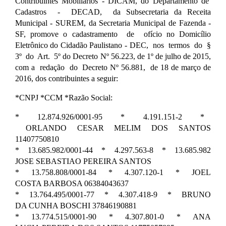
Contribuintes Mobiliários - DICAM, do Departamento de
Cadastros - DECAD, da Subsecretaria da Receita
Municipal - SUREM, da Secretaria Municipal de Fazenda -
SF, promove o cadastramento de ofício no Domicílio
Eletrônico do Cidadão Paulistano - DEC, nos termos do §
3º do Art. 5º do Decreto Nº 56.223, de 1º de julho de 2015,
com a redação do Decreto Nº 56.881, de 18 de março de
2016, dos contribuintes a seguir:
*CNPJ *CCM *Razão Social:
* 12.874.926/0001-95 * 4.191.151-2 *
ORLANDO CESAR MELIM DOS SANTOS
11407750810
* 13.685.982/0001-44 * 4.297.563-8 * 13.685.982
JOSE SEBASTIAO PEREIRA SANTOS
* 13.758.808/0001-84 * 4.307.120-1 * JOEL
COSTA BARBOSA 06384043637
* 13.764.495/0001-77 * 4.307.418-9 * BRUNO
DA CUNHA BOSCHI 37846190881
* 13.774.515/0001-90 * 4.307.801-0 * ANA