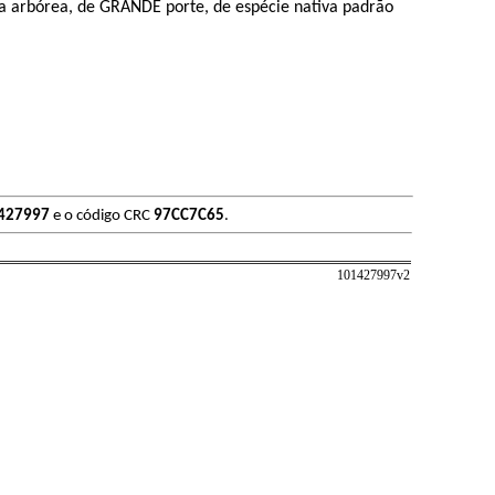
arbórea, de GRANDE porte, de espécie nativa padrão
427997
e o código CRC
97CC7C65
.
101427997v
2