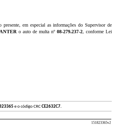
o presente, em especial as informações do Supervisor de
ANTER
o auto de multa nº
08-279.237-2
, conforme Lei
823365
e o código CRC
CE2632C7
.
151823365v
2