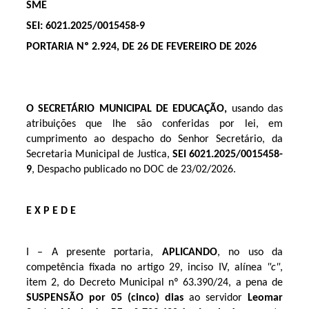
SME
SEI: 6021.2025/0015458-9
PORTARIA Nº 2.924, DE 26 DE FEVEREIRO DE 2026
O SECRETÁRIO MUNICIPAL DE EDUCAÇÃO,
usando das
atribuições que lhe são conferidas por lei, em
cumprimento ao despacho do Senhor Secretário, da
Secretaria Municipal de Justica,
SEI 6021.2025/0015458-
9
, Despacho publicado no DOC de 23/02/2026.
E X P E D E
I – A presente portaria,
APLICANDO
, no uso da
competência fixada no artigo 29, inciso IV, alínea
"c"
,
item 2, do Decreto Municipal nº 63.390/24, a pena de
SUSPENSÃO
por
05 (cinco)
dias
ao servidor
Leomar