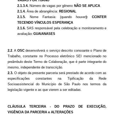
VAGAS POR TURNO
2.1.3.4.
Número de vagas por gênero
: NÃO SE APLICA
2.1.4.
Área de abrangência:
REGIONAL
2.1.5.
Nome Fantasia: (quando houver
): CCINTER
TECENDO VÍNCULOS ESPERANÇA
2.1.6.
SAS responsável pela celebração e monitoramento e
avaliação
: GUAIANASES
2.2
. A
OSC
desenvolverá o serviço descrito consoante o Plano de
Trabalho, constante no Processo eletrônico SEI mencionado no
preâmbulo deste Termo de Colaboração, que é parte integrante do
mesmo, independente de transcrição.
2.3.
O objeto da presente parceria será prestado de acordo com as
especificações constantes na Tipificação da Rede
Socioassistencial do Município de São Paulo nos termos da
legislação vigente e as que vierem a ser editadas.
CLÁUSULA TERCEIRA - DO PRAZO DE EXECUÇÃO,
VIGÊNCIA DA PARCERIA e ALTERAÇÕES