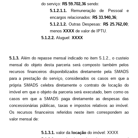
do serviço:
R$
59.702,36
sendo:
5.1.2.1.1.
Remuneração de Pessoal e
encargos relacionados:
R$
33.940,36
;
5.1.2.1.2.
Outras Despesas:
R$ 25.762,00
;
menos
XXXX
d
e valor de IPTU.
5.1.2.2.
Aluguel:
XXXX
5.1.3.
Além do repasse mensal indicado no item 5.1.2., o custeio
mensal do objeto desta parceria será composto também pelos
recursos financeiros disponibilizados diretamente pela SMADS
para a prestação do serviço, considerados os casos em que a
própria SMADS celebra diretamente o contrato de locação do
imóvel
em que o objeto da parceria será executado, bem como os
casos em que a SMADS paga diretamente as despesas das
concessionárias públicas, taxas e impostos relativos ao imóvel.
Os recursos financeiros referidos neste item correspondem ao
valor mensal de:
5.1.3.1.
valor da
locação
do imóvel: XXXX