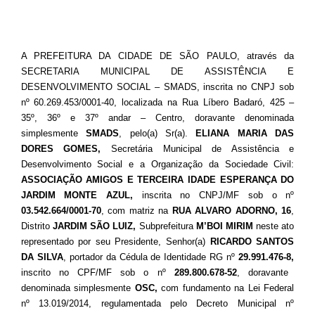
A PREFEITURA DA CIDADE DE SÃO PAULO, através da
SECRETARIA MUNICIPAL DE ASSISTÊNCIA E
DESENVOLVIMENTO SOCIAL – SMADS, inscrita no CNPJ sob
nº 60.269.453/0001-40, localizada na Rua Líbero Badaró, 425 –
35º, 36º e 37º andar – Centro, doravante denominada
simplesmente
SMADS
, pelo(a) Sr(a).
ELIANA MARIA DAS
DORES GOMES,
Secretária Municipal de Assistência e
Desenvolvimento Social e a Organização da Sociedade Civil:
ASSOCIAÇÃO AMIGOS E TERCEIRA IDADE ESPERANÇA DO
JARDIM MONTE AZUL,
inscrita no CNPJ/MF sob o nº
03.542.664/0001-70
, com matriz na
RUA ALVARO ADORNO, 16
,
Distrito
JARDIM SÃO LUIZ
,
Subprefeitura
M’BOI MIRIM
neste ato
representado por seu Presidente, Senhor(a)
RICARDO SANTOS
DA SILVA
, portador da Cédula de Identidade RG nº
29.991.476-8,
inscrito no CPF/MF sob o nº
289.800.678-52
, doravante
denominada simplesmente
OSC,
com fundamento na Lei Federal
nº 13.019/2014, regulamentada pelo Decreto Municipal nº