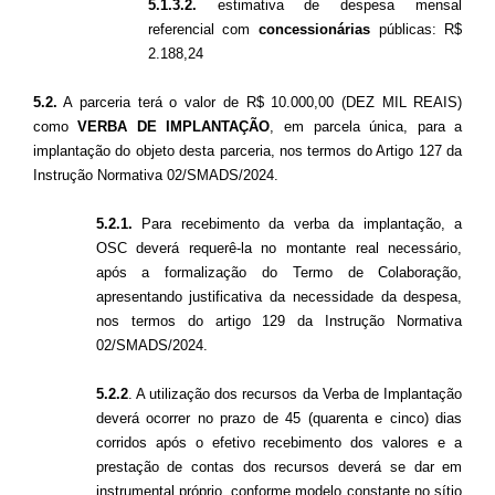
5.1.3.2.
estimativa de despesa mensal
referencial com
concessionárias
públicas: R$
2.188,24
5.2.
A parceria terá o valor de R$ 10.000,00 (DEZ MIL REAIS)
como
VERBA DE IMPLANTAÇÃO
, em parcela única, para a
implantação do objeto desta parceria, nos termos do Artigo 127 da
Instrução Normativa 02/SMADS/2024.
5.2.1.
Para recebimento da verba da implantação, a
OSC deverá requerê-la no montante real necessário,
após a formalização do Termo de Colaboração,
apresentando justificativa da necessidade da despesa,
nos termos do artigo 129 da Instrução Normativa
02/SMADS/2024.
5.2.2
. A utilização dos recursos da Verba de Implantação
deverá ocorrer no prazo de 45 (quarenta e cinco) dias
corridos após o efetivo recebimento dos valores e a
prestação de contas dos recursos deverá se dar em
instrumental próprio, conforme modelo constante no sítio