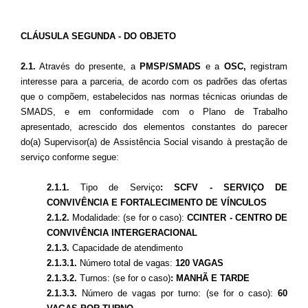
CLÁUSULA SEGUNDA - DO OBJETO
2.1.
Através do presente, a
PMSP/SMADS
e a
OSC,
registram
interesse para a parceria, de acordo com os padrões das ofertas
que o compõem, estabelecidos nas normas técnicas oriundas de
SMADS, e em conformidade com o Plano de Trabalho
apresentado, acrescido dos elementos constantes do parecer
do(a) Supervisor(a) de Assistência Social visando à prestação de
serviço conforme segue:
2.1.1.
Tipo de Serviço
: SCFV - SERVIÇO DE
CONVIVÊNCIA E FORTALECIMENTO DE VÍNCULOS
2.1.2.
Modalidade: (se for o caso):
CCINTER - CENTRO DE
CONVIVÊNCIA INTERGERACIONAL
2.1.3.
Capacidade de atendimento
2.1.3.1.
Número total de vagas:
120 VAGAS
2.1.3.2.
Turnos: (se for o caso)
: MANHÃ E TARDE
2.1.3.3.
Número de vagas por turno: (se for o caso):
60