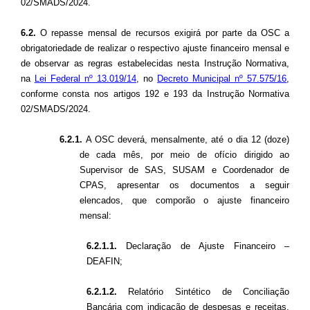
02/SMADS/2024.
6.2.
O repasse mensal de recursos exigirá por parte da OSC a
obrigatoriedade de realizar o respectivo ajuste financeiro mensal e
de observar as regras estabelecidas nesta Instrução Normativa,
na
Lei Federal nº 13.019/14
, no
Decreto Municipal nº 57.575/16
,
conforme consta nos artigos 192 e 193 da Instrução Normativa
02/SMADS/2024.
6.2.1.
A OSC deverá, mensalmente, até o dia 12 (doze)
de cada mês, por meio de ofício dirigido ao
Supervisor de SAS, SUSAM e Coordenador de
CPAS, apresentar os documentos a seguir
elencados, que comporão o ajuste financeiro
mensal:
6.2.1.1.
Declaração de Ajuste Financeiro –
DEAFIN;
6.2.1.2.
Relatório Sintético de Conciliação
Bancária com indicação de despesas e receitas,