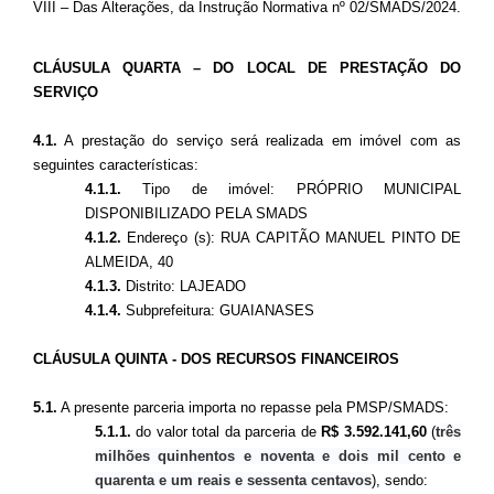
VIII – Das Alterações, da Instrução Normativa nº 02/SMADS/2024.
CLÁUSULA
QUARTA – DO LOCAL DE PRESTAÇÃO DO
SERVIÇO
4.1.
A prestação do serviço será realizada em imóvel com as
seguintes características:
4.1.1.
Tipo de imóvel: PRÓPRIO MUNICIPAL
DISPONIBILIZADO PELA SMADS
4.1.2.
Endereço (s): RUA CAPITÃO MANUEL PINTO DE
ALMEIDA, 40
4.1.3.
Distrito: LAJEADO
4.1.4.
Subprefeitura: GUAIANASES
CLÁUSULA QUINTA - DOS RECURSOS FINANCEIROS
5.1.
A presente parceria importa no repasse pela PMSP/SMADS:
5.1.1.
do valor total da parceria de
R$
3.592.141,60
(
três
milhões quinhentos e noventa e dois mil cento e
quarenta e um reais e sessenta centavos
),
sendo: