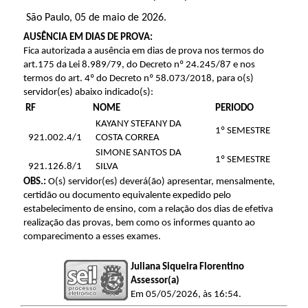
São Paulo, 05 de maio de 2026.
AUSÊNCIA EM DIAS DE PROVA:
Fica autorizada a ausência em dias de prova nos termos do
art.175 da Lei 8.989/79, do Decreto nº 24.245/87 e nos
termos do art. 4º do Decreto nº 58.073/2018, para o(s)
servidor(es) abaixo indicado(s):
RF
NOME
PERIODO
KAYANY STEFANY DA
1º SEMESTRE
921.002.4/1
COSTA CORREA
SIMONE SANTOS DA
1º SEMESTRE
921.126.8/1
SILVA
OBS.:
O(s) servidor(es) deverá(ão) apresentar, mensalmente,
certidão ou documento equivalente expedido pelo
estabelecimento de ensino, com a relação dos dias de efetiva
realização das provas, bem como os informes quanto ao
comparecimento a esses exames.
Juliana Siqueira Florentino
Assessor(a)
Em 05/05/2026, às 16:54.