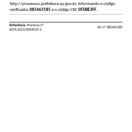
http://processos.prefeitura.sp.gov.br, informando o código
verificador
085463185
e o código CRC
0FDBE3FF
.
Referência:
Processo nº
SEI nº 085463185
6074.2023/0004033-3