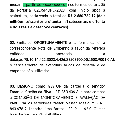
meses
,
a partir de xxxxxxxxxxxx,
nos termos do art. 35
da Portaria 021/SMDHC/2023, com início após a
assinatura, perfazendo o total de
R$ 2.680.782,19 (dois
milhões, seiscentos e oitenta mil setecentos e oitenta
e dois reais e dezenove centavos)
.
02.
Emita-se,
OPORTUNAMENTE
e na forma da lei, a
correspondente Nota de Empenho a favor da referida
entidade onerando a
dotação
78.10.14.422.3023.4.426.33503900.00.1500.9001.0
AU
o cancelamento de eventuais saldos de reserva e de
empenho não utilizados.
03. DESIGNO
como GESTOR da parceria o servidor
Emanuel Coelho da Silva – RF: 853.406-3, e para compor
a COMISSÃO DE MONITORAMENTO E AVALIAÇÃO DA
PARCERIA os servidores Yasser Nasser Mazloum - RF:
843.678-9; Leandro Lima Santos - RF: 911.162-0; Gilmar
José dos Santos - RF: 858.486-9.