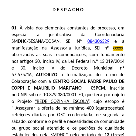
D E S P A C H O
01.
À vista dos elementos constantes do processo, em
especial a justificativa da Coordenadoria
SMDHC/SESANA/COSAN, SEI Nº
084306329
e a
manifestação da Assessoria Jurídica, SEI nº
xxxxx
,
observadas as suas recomendações, com fundamento
nos artigos 30, inciso IV, da Lei Federal n.º 13.019/2014
e 30, inciso IV do Decreto Municipal nº
57.575/16,
AUTORIZO
a formalização do Termo de
Colaboração com a
CENTRO SOCIAL PADRE PAULO DE
COPPI E MAURILIO MARITANO - CSPCM
, inscrita
no
CNPJ sob nº
10.379.380/0001-70, que terá por objeto
o Projeto
"
REDE COZINHA ESCOLA”
, cujo escopo é
“ Assegurar a oferta de no mínimo 400 (quatrocentas)
refeições diárias por OSC credenciada, de segunda a
sábado, conforme o perfil e necessidades da comunidade
ou grupo social atendido e os padrões de qualidade
estabelecidos pela SMDHC” pelo período de
13 (treze)