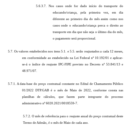
5.6.3.7. Nos casos onde for dado início do transporte do
educando/criança, pela primeira vez, em dia
diferente ao primeiro dia do mês assim como nos
casos onde o educando/criança perca o direito ao
transporte em dia que não seja o último dia do mês,
o pagamento será proporcional.
5.7. Os valores estabelecidos nos itens 5.1. e 5.5. serão reajustados a cada 12 meses,
em conformidade ao estabelecido na Lei Federal nº 10.192/01 e aplicar-
se-á o índice de reajuste IPC-FIPE previsto no Decreto nº 53.841/13 e
48.971/07.
5.7.1. A data-base do preço contratual constante no Edital de Chamamento Público
01/2022 DTP.GAB é o mês de Maio de 2022, conforme consta nas
planilhas de cálculos, que fazem parte integrante do processo
administrativo nº 6020.2021/0018559-7.
5.7.2. O mês de referência para o reajuste anual do preço contratual deste
Termo de Adesão, é o mês de Maio de cada ano.