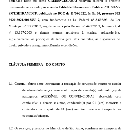
designado neste ato como
CREDENCIADO(A)
resolvem celebrar o presente
instrumento, autorizado por meio do
Edital de Chamamento Público nº 01/2022-
SMT/SETRAM/DTP
,
publicado no DOC
de 11/06/2022, às fls. 30, processo SEI
6020.2021/0018559-7,
com fundamento na Lei Federal nº 8.666/93, da Lei
Municipal nº
13.278/02, regulamentada pelo Decreto nº 44.279/03, lei municipal
nº 13.697/2003 e demais normas aplicáveis à matéria, aplicando-lhe,
supletivamente, os princípios da teoria geral dos contratos, as disposições de
direito privado e as seguintes cláusulas e condições:
CLÁUSULA PRIMEIRA – DO OBJETO
1.1. Constitui objeto deste instrumento a prestação de serviços de transporte escolar
de educando/crianças, com a utilização de veículo(s) automotor(es) de
passageiros, ACESSÍVEL OU CONVENCIONAL, abastecido com
combustível e demais insumos, conduzido(s) por 01 (um) motorista e
contando com o apoio de 01 (um) monitor durante o transporte dos
educandos/crianças.
1.2. Os serviços, prestados no Município de São Paulo, consistem no transporte de