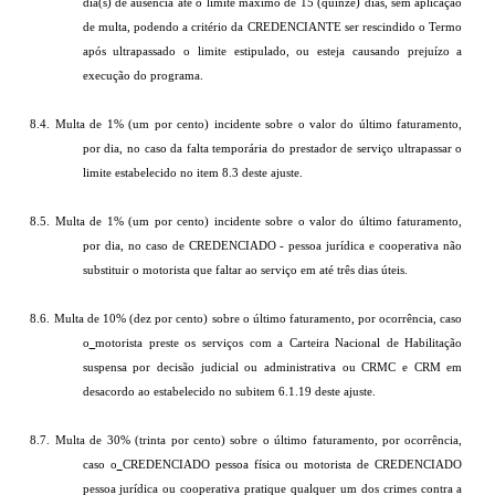
dia(s) de ausência até o limite máximo de 15 (quinze) dias, sem aplicação
de multa, podendo a critério da CREDENCIANTE ser rescindido o Termo
após ultrapassado o limite estipulado, ou esteja causando prejuízo a
execução do programa.
8.4. Multa de 1% (um por cento) incidente sobre o valor do último faturamento,
por dia, no caso da falta temporária do prestador de serviço ultrapassar o
limite estabelecido no item 8.3 deste ajuste.
8.5. Multa de 1% (um por cento) incidente sobre o valor do último faturamento,
por dia, no caso de CREDENCIADO - pessoa jurídica e cooperativa não
substituir o motorista que faltar ao serviço em até três dias úteis.
8.6. Multa de 10% (dez por cento) sobre o último faturamento, por ocorrência, caso
o
motorista preste os serviços com a Carteira Nacional de Habilitação
suspensa por decisão judicial ou administrativa ou CRMC e CRM em
desacordo ao estabelecido no subitem 6.1.19 deste ajuste.
8.7. Multa de 30% (trinta por cento) sobre o último faturamento, por ocorrência,
caso o
CREDENCIADO pessoa física ou motorista de CREDENCIADO
pessoa jurídica ou cooperativa pratique qualquer um dos crimes contra a