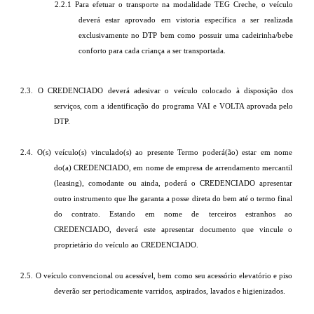
2.2.1
Para efetuar o transporte na modalidade TEG Creche, o veículo
deverá estar aprovado em vistoria específica a ser realizada
exclusivamente no DTP bem como possuir uma cadeirinha/bebe
conforto para cada criança a ser transportada.
2.3. O CREDENCIADO deverá adesivar o veículo colocado à disposição dos
serviços, com a identificação do programa VAI e VOLTA aprovada pelo
DTP.
2.4. O(s) veículo(s) vinculado(s) ao presente Termo poderá(ão) estar em nome
do(a) CREDENCIADO, em nome de empresa de arrendamento mercantil
(leasing), comodante ou ainda, poderá o CREDENCIADO apresentar
outro instrumento que lhe garanta a posse direta do bem até o termo final
do contrato. Estando em nome de terceiros estranhos ao
CREDENCIADO, deverá este apresentar documento que vincule o
proprietário do veículo ao CREDENCIADO.
2.5. O veículo convencional ou acessível, bem como seu acessório elevatório e piso
deverão ser periodicamente varridos, aspirados, lavados e higienizados.