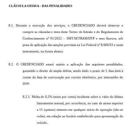
CLÁUSULA OITAVA - DAS PENALIDADES
8.1. Durante a execução dos serviços, o CREDENCIADO deverá observar e
cumprir as cláusulas e itens deste Termo de Adesão e do Regulamento de
Credenciamento nº 01/2022 – SMT/SETRAM/DTP e seus Anexos, sob
pena de aplicação das sanções previstas na Lei Federal nº 8.666/93 e neste
instrumento, na forma abaixo.
8.2. O CREDENCIADO estará sujeito a aplicação das seguintes penalidades,
garantido o direito de ampla defesa, sendo dado o prazo de 5 dias úteis à
contar da data de convocação por correio eletrônico, por intermédio do
DTP:
8.2.1. Multa de 0,5% (meio por cento) incidente sobre o valor do último
faturamento mensal, por ocorrência, no caso de atraso superior
a 15 (quinze) minutos em qualquer início de operação (ida ou
volta), em relação ao horário estabelecido para apresentação do
veículo.