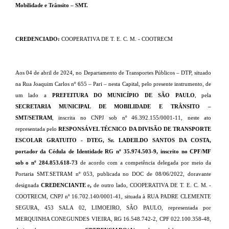
Mobilidade e Trânsito – SMT.
CREDENCIADO:
COOPERATIVA DE T. E. C. M. - COOTRECM
Aos
04 de abril de 2024
, no Departamento de Transportes Públicos – DTP, situado
na Rua Joaquim Carlos nº 655 – Pari – nesta Capital, pelo presente instrumento, de
um lado a
PREFEITURA DO MUNICÍPIO DE SÃO PAULO
, pela
SECRETARIA MUNICIPAL DE MOBILIDADE E TRÂNSITO
–
SMT/SETRAM
, inscrita no CNPJ sob nº 46.392.155/0001-11, neste ato
representada pelo
RESPONSÁVEL TÉCNICO DA DIVISÃO DE TRANSPORTE
ESCOLAR GRATUITO - DTEG, Sr. LADEILDO SANTOS DA COSTA,
portador da Cédula de Identidade RG nº 35.974.503-9, inscrito no CPF/MF
sob o nº 284.853.618-73
de acordo com a competência delegada por meio
da
Portaria SMT.SETRAM nº 053, publicada no DOC de 08/06/2022, doravante
designada
CREDENCIANTE
e
,
de outro lado,
COOPERATIVA DE T. E. C. M. -
COOTRECM
, CNPJ nº
16.702.140/0001-41
, situada à
RUA PADRE CLEMENTE
SEGURA, 453 SALA 02
,
LIMOEIRO
,
SÃO PAULO
, representada por
MERQUINHA CONEGUNDES VIEIRA
, RG
16.548.742-2
, CPF
022.100.358-48
,