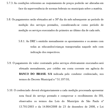
5.7.3. As condições referentes ao reajustamento de preços poderão ser alteradas em
face da superveniência de normas federais ou municipais sobre a matéria.
5.8. Os pagamentos serão efetuados até o 30º dia do mês subsequente ao período de
medição dos serviços prestados, considerando-se como período de
medição os serviços executados do primeiro ao último dia de cada mês.
5.8.1. As DRE´s emitirão mensalmente os apontamentos e os atestes com
todas as educandos/crianças transportadas naquele mês com
indicação dos respectivos.
5.9. O pagamento do valor contratado pelos serviços efetivamente executados será
efetuado mensalmente, por crédito em conta corrente em agência do
BANCO DO
BRASIL S/A
indicada pelo condutor credenciado, nos
termos do Decreto Municipal
n º 51.197/10;
5.10. O credenciado deverá obrigatoriamente a cada medição processada apresentar
nota fiscal do serviço prestado e comprovar o recolhimento do ISS,
observados os termos das Leis do Município de São Paulo nº
13.701/2003 e da 14.864/2008 de 23 de dezembro de 2008, e Lei