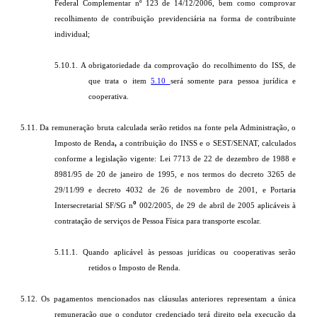
Federal Complementar nº 123 de 14/12/2006, bem como comprovar
recolhimento de contribuição previdenciária na forma de contribuinte
individual;
5.10.1. A obrigatoriedade da comprovação do recolhimento do ISS, de
que trata o item
5.10
será somente para pessoa jurídica e
cooperativa.
5.11. Da remuneração bruta calculada serão retidos na fonte pela Administração, o
Imposto de Renda
,
a contribuição do INSS e o SEST/SENAT, calculados
conforme a legislação vigente: Lei 7713 de 22 de dezembro de 1988 e
8981/95 de 20 de janeiro de 1995, e nos termos do decreto 3265 de
29/11/99 e decreto 4032 de 26 de novembro de 2001, e Portaria
o
Intersecretarial SF/SG n
002/2005, de 29 de abril de 2005 aplicáveis à
contratação de serviços de Pessoa Física para transporte escolar.
5.11.1. Quando aplicável às pessoas jurídicas ou cooperativas serão
retidos o Imposto de Renda.
5.12. Os pagamentos mencionados nas cláusulas anteriores representam a única
remuneração que o condutor credenciado terá direito pela execução da