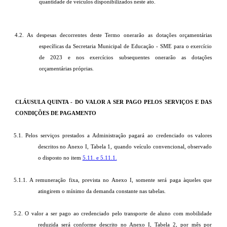
quantidade de veículos disponibilizados neste ato.
4.2. As despesas decorrentes deste Termo onerarão as dotações orçamentárias
específicas da Secretaria Municipal de Educação - SME para o exercício
de 2023 e nos exercícios subsequentes onerarão as dotações
orçamentárias próprias.
CLÁUSULA QUINTA - DO VALOR A SER PAGO PELOS SERVIÇOS E DAS
CONDIÇÕES DE PAGAMENTO
5.1. Pelos serviços prestados a Administração pagará ao credenciado os valores
descritos no Anexo I, Tabela 1, quando veículo convencional, observado
o disposto no item
5.11. e 5.11.1.
5.1.1. A remuneração fixa, prevista no Anexo I, somente será paga àqueles que
atingirem o mínimo da demanda constante nas tabelas.
5.2. O valor a ser pago ao credenciado pelo transporte de aluno com mobilidade
reduzida será conforme descrito no Anexo I, Tabela 2, por mês por