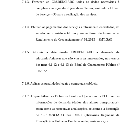
7.1.3. Fornecer ao CREDENCIADO todos os dados necessários à
completa execução do objeto deste Termo, emitindo a Ordem
de Serviço - OS para a realização dos serviços.
7.1.4. Efetuar os pagamentos dos serviços efetivamente executados, de
acordo com o estabelecido no presente Termo de Adesão e no
Regulamento do Credenciamento nº 01/2013 – SMT.GAB
7.1.5. Atribuir a determinado CREDENCIADO a demanda de
educandos/crianças que não vier a ter interessados, nos termos
dos itens 4.1.12 e 4.1.13 do Edital de Chamamento Público nº
01/2022.
7.1.6. Aplicar as penalidades legais e contratuais cabíveis.
7.1.7. Disponibilizar as Fichas de Controle Operacional - FCO com as
informações de demanda (dados dos alunos transportados),
assim como as respectivas atualizações, colocando à disposição
do CREDENCIADO nas DRE´s (Diretorias Regionais de
Educação) ou Unidades Escolares onde presta serviços.