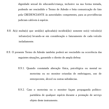
dignidade sexual do educando/criança, inclusive na sua forma tentada,
podendo ser rescindido o Termo de Adesão e feita comunicação do fato
pela CREDENCIANTE às autoridades competentes, para as providências
judiciais cabíveis à espécie.
8.8. A(s) multa(s) que será(ão) aplicada(s) incidirá(ão) somente no(s) veículo(s)
infrator(es) levando-se em consideração o faturamento de cada veículo
isoladamente.
8.9. O presente Termo de Adesão também poderá ser rescindido na ocorrência das
seguintes situações, garantido o direito de ampla defesa:
8.9.1. Quando constatada alteração física, psicológica ou mental no
motorista ou no monitor oriundas de embriaguez, uso de
entorpecente, álcool ou outras substâncias.
8.9.2. Caso o motorista ou o monitor façam propaganda político-
partidária de qualquer espécie durante a prestação de serviço
objeto deste instrumento.