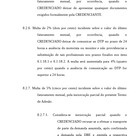
faturamento mensal, por ocorrência, quando o
CREDENCIADO deixar de apresentar quaisquer documentos
exigidos formalmente pela CREDENCIANTE.
8.2.6. Multa de 2% (dois por cento) incidente sobre o valor do último
faturamento mensal, por ocorrência, quando o
CREDENCIADO deixar de comunicar ao DTP no prazo de 24
horas a ausência do motorista ou monitor e não providenciar a
substituição de tais profissionais nos prazos fixados nos itens
6.1.18.1 e 6.1.18.2. A multa será aumentada para 4% (quatro
por cento) quando a ausência de comunicação ao DTP for
superior a 24 horas.
8.2.7. Multa de 5% (cinco por cento) incidente sobre o valor do último
faturamento mensal, pela inexecução parcial do presente Termo
de Adesão.
8.2.7.1. Considera-se inexecução parcial quando o
CREDENCIADO recusar-se a efetuar o transporte
de parte da demanda assumida, após confirmada
a demanda pela DRE e emitida a respectiva