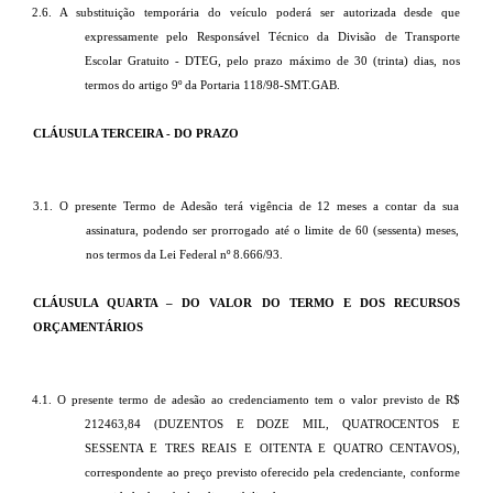
2.6. A substituição temporária do veículo poderá ser autorizada desde que
expressamente pelo Responsável Técnico da Divisão de Transporte
Escolar Gratuito - DTEG, pelo prazo máximo de 30 (trinta) dias, nos
termos do artigo 9º da Portaria 118/98-SMT.GAB.
CLÁUSULA TERCEIRA - DO PRAZO
3.1. O presente Termo de Adesão terá vigência de 12 meses a contar da sua
assinatura, podendo ser prorrogado até o limite de 60 (sessenta) meses,
nos termos da Lei Federal nº 8.666/93.
CLÁUSULA QUARTA – DO VALOR DO TERMO E DOS RECURSOS
ORÇAMENTÁRIOS
4.1. O presente
termo de adesão ao credenciamento tem o valor previsto de R$
212463,84
(
DUZENTOS E DOZE MIL, QUATROCENTOS E
SESSENTA E TRES REAIS E OITENTA E QUATRO CENTAVOS
),
correspondente ao preço previsto oferecido pela
credenciante, conforme