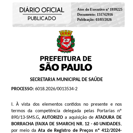
Atos do Executivo nº 1939225
Documento: 151742916
Publicação: 03/03/2026
SECRETARIA MUNICIPAL DE SAÚDE
PROCESSO:
6018.2026/0013534-2
I. À vista dos elementos contidos no presente e nos
termos da competência delegada pelas Portarias nº
890/13-SMS.G
, AUTORIZO
a aquisição de
ATADURA DE
BORRACHA (FAIXA DE SMARCH) NR. 12 - 60 UNIDADES
,
por meio da
Ata de Registro de Preços
nº 412/2024-