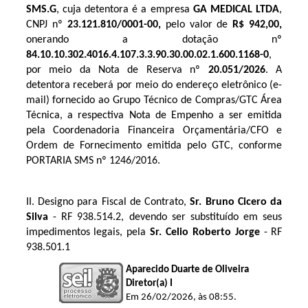
SMS.G
, cuja detentora é a empresa
GA MEDICAL LTDA
,
CNPJ nº
23.121.810/0001-00
,
pelo valor de
R$ 942,00
,
onerando a dotação nº
84.10.10.302.4016.4.107
.3.3.90.30.00.02.1.600.1168-0
,
por meio da Nota de Reserva nº
20.051
/2026
. A
detentora receberá por meio do endereço eletrônico (e-
mail) fornecido ao Grupo Técnico de Compras/GTC Área
Técnica, a respectiva Nota de Empenho a ser emitida
pela Coordenadoria Financeira Orçamentária/CFO e
Ordem de Fornecimento emitida pelo GTC, conforme
PORTARIA SMS nº 1246/2016.
II. Designo para Fiscal de Contrato, 
Sr. Bruno Cicero da 
Silva
 - RF 
938.514.2
, devendo ser substituído em seus 
impedimentos legais, pela 
Sr. Celio Roberto Jorge
 - RF 
938.501.1
Aparecido Duarte de Oliveira
Diretor(a) I
Em 26/02/2026, às 08:55.