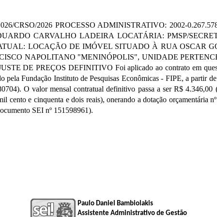
RSO/2026 PROCESSO ADMINISTRATIVO: 2002-0.267.578-1 (P
UARDO CARVALHO LADEIRA LOCATÁRIA: PMSP/SECRE
TUAL: LOCAÇÃO DE IMÓVEL SITUADO À RUA OSCAR GOME
SCISCO NAPOLITANO "MENINÓPOLIS", UNIDADE PERTEN
PREÇOS DEFINITIVO Foi aplicado ao contrato em questão o índ
ado pela Fundação Instituto de Pesquisas Econômicas - FIPE, a parti
04). O valor mensal contratual definitivo passa a ser R$ 4.346,00 (qu
mil cento e cinquenta e dois reais), onerando a dotação orçamentária 
(documento SEI nº 151598961).
Paulo Daniel Bambiolakis
Assistente Administrativo de Gestão