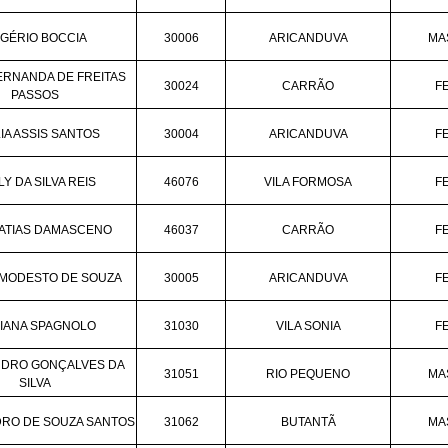
GÉRIO BOCCIA
30006
ARICANDUVA
MA
ERNANDA DE FREITAS
30024
CARRÃO
F
PASSOS
IA ASSIS SANTOS
30004
ARICANDUVA
F
Y DA SILVA REIS
46076
VILA FORMOSA
F
MATIAS DAMASCENO
46037
CARRÃO
F
 MODESTO DE SOUZA
30005
ARICANDUVA
F
IANA SPAGNOLO
31030
VILA SONIA
F
DRO GONÇALVES DA
31051
RIO PEQUENO
MA
SILVA
DRO DE SOUZA SANTOS
31062
BUTANTÃ
MA