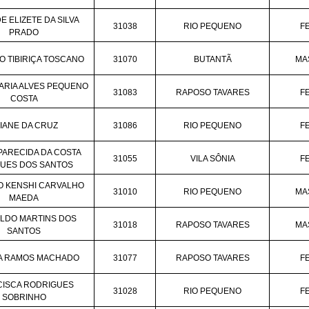
E ELIZETE DA SILVA
31038
RIO PEQUENO
F
PRADO
 TIBIRIÇA TOSCANO
31070
BUTANTÃ
MA
ARIA ALVES PEQUENO
31083
RAPOSO TAVARES
F
COSTA
IANE DA CRUZ
31086
RIO PEQUENO
F
APARECIDA DA COSTA
31055
VILA SÔNIA
F
UES DOS SANTOS
O KENSHI CARVALHO
31010
RIO PEQUENO
MA
MAEDA
LDO MARTINS DOS
31018
RAPOSO TAVARES
MA
SANTOS
NA RAMOS MACHADO
31077
RAPOSO TAVARES
F
CISCA RODRIGUES
31028
RIO PEQUENO
F
SOBRINHO