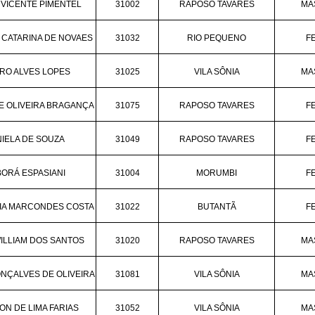
VICENTE PIMENTEL
31002
RAPOSO TAVARES
MA
 CATARINA DE NOVAES
31032
RIO PEQUENO
F
RO ALVES LOPES
31025
VILA SÔNIA
MA
E OLIVEIRA BRAGANÇA
31075
RAPOSO TAVARES
F
IELA DE SOUZA
31049
RAPOSO TAVARES
F
ORÁ ESPASIANI
31004
MORUMBI
F
RIA MARCONDES COSTA
31022
BUTANTÃ
F
ILLIAM DOS SANTOS
31020
RAPOSO TAVARES
MA
NÇALVES DE OLIVEIRA
31081
VILA SÔNIA
MA
N DE LIMA FARIAS
31052
VILA SÔNIA
MA