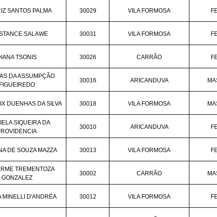
IZ SANTOS PALMA
30029
VILA FORMOSA
F
STANCE SALAWE
30031
VILA FORMOSA
F
DIANA TSONIS
30026
CARRÃO
F
AS DA ASSUMPÇÃO
30016
ARICANDUVA
MA
FIGUEIREDO
LIX DUENHAS DA SILVA
30018
VILA FORMOSA
MA
IELA SIQUEIRA DA
30010
ARICANDUVA
F
PROVIDENCIA
NA DE SOUZA MAZZA
30013
VILA FORMOSA
F
ERME TREMENTOZA
30002
CARRÃO
MA
GONZALEZ
A MINELLI D'ANDRÉA
30012
VILA FORMOSA
F