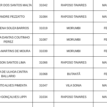
R DOS SANTOS MALTA
31042
RAPOSO TAVARES
MA
ANDRE PEZZATTO
31084
RAPOSO TAVARES
MA
LENA SOUZA BARROS
31019
MORUMBI
F
SA DANTAS COUTINHO
31087
MORUMBI
F
PEREZ
A MARTINS DE MOURA
31039
MORUMBI
F
SON SANTOS LIMA
31066
RAPOSO TAVARES
MA
 DE ULHOA CINTRA
31068
BUTANTÃ
F
BALLARIO
TO ALVES PIMENTA
31047
VILA SONIA
MA
 GONÇALVES LIPPI
31034
RAPOSO TAVARES
MA