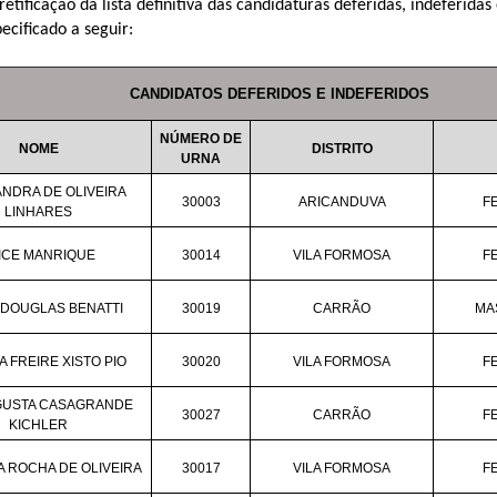
retificação da lista definitiva das candidaturas deferidas, indeferid
ecificado a seguir:
CANDIDATOS DEFERIDOS E INDEFERIDOS
NÚMERO DE
NOME
DISTRITO
URNA
NDRA DE OLIVEIRA
30003
ARICANDUVA
F
LINHARES
ICE MANRIQUE
30014
VILA FORMOSA
F
 DOUGLAS BENATTI
30019
CARRÃO
MA
 FREIRE XISTO PIO
30020
VILA FORMOSA
F
GUSTA CASAGRANDE
30027
CARRÃO
F
KICHLER
A ROCHA DE OLIVEIRA
30017
VILA FORMOSA
F