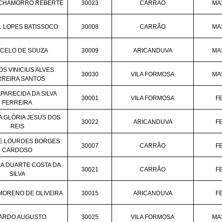
CHAMORRO REBERTE
30023
CARRÃO
MA
 LOPES BATISSOCO
30008
CARRÃO
MA
CELO DE SOUZA
30009
ARICANDUVA
MA
S VINICIUS ALVES
30030
VILA FORMOSA
MA
RREIRA SANTOS
APARECIDA DA SILVA
30001
VILA FORMOSA
F
FERREIRA
A GLÓRIA JESUS DOS
30022
ARICANDUVA
F
REIS
DE LOURDES BORGES
30007
CARRÃO
F
CARDOSO
IA DUARTE COSTA DA
30021
CARRÃO
F
SILVA
MORENO DE OLIVEIRA
30015
ARICANDUVA
F
ARDO AUGUSTO
30025
VILA FORMOSA
MA