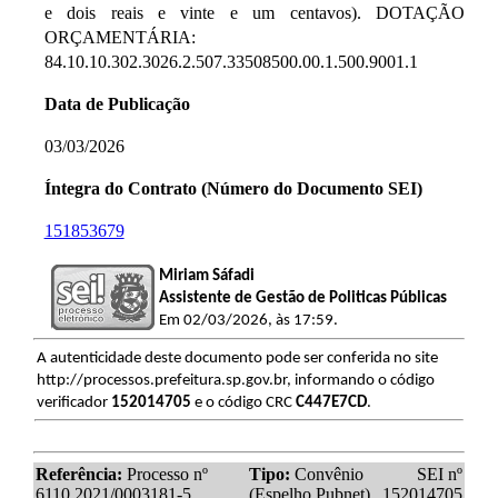
e dois reais e vinte e um centavos). DOTAÇÃO
ORÇAMENTÁRIA:
84.10.10.302.3026.2.507.33508500.00.1.500.9001.1
Data de Publicação
03/03/2026
Íntegra do Contrato (Número do Documento SEI)
151853679
Miriam Sáfadi
Assistente de Gestão de Politicas Públicas
Em 02/03/2026, às 17:59.
A autenticidade deste documento pode ser conferida no site
http://processos.prefeitura.sp.gov.br, informando o código
verificador
152014705
e o código CRC
C447E7CD
.
Referência:
Processo nº
Tipo:
Convênio
SEI nº
6110.2021/0003181-5
(Espelho Pubnet)
152014705