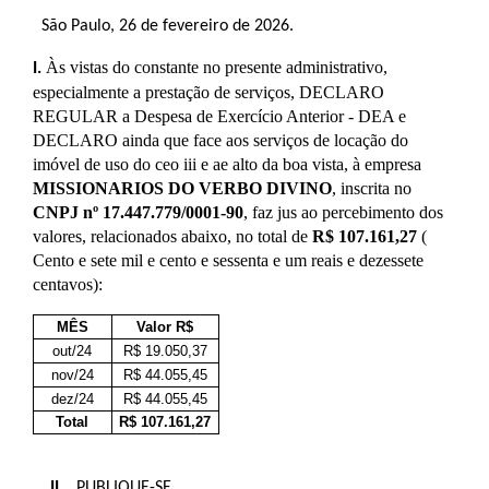
São Paulo, 26 de fevereiro de 2026.
Às vistas do constante no presente administrativo,
I.
especialmente a prestação de serviços, DECLARO
REGULAR a Despesa de Exercício Anterior - DEA e
DECLARO ainda que face aos s
erviços
de
locação do
imóvel de uso do ceo iii e ae alto da boa vista
, à empresa
MISSIONARIOS DO VERBO DIVINO
, inscrita no
CNPJ nº 17.447.779/0001-90
, faz jus ao percebimento dos
valores, relacionados abaixo, no total de
R$ 107.161,27
(
Cento e sete mil e cento e sessenta e um reais e dezessete
centavos):
MÊS
Valor R$
out/24
R$ 19.050,37
nov/24
R$ 44.055,45
dez/24
R$ 44.055,45
Total
R$ 107.161,27
II.
PUBLIQUE-SE.