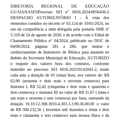
DIRETORIA REGIONAL DE EDUCAÇÃO
GUAIANASESProcesso SEI n° 6016.2024/0056436-2
DESPACHO AUTORIZATÓRIO I - Á vista dos
elementos contidos no decreto nº 63.124 de 10/01/2024, no
uso da competência a mim delegada pela portaria SME nº
5.318 de 24 de agosto de 2020, e de acordo com o Edital de
Chamamento Público n° 04/2024, publicado no DOC de
04/06/2024, páginas 281 a 286, que instrui o
credenciamento de Instrutores de Música para atuarem no
âmbito da Secretaria Municipal de Educação, AUTORIZO
o reajuste dos valores hora dos contratos, conforme
instruído no processo SEI 6016.2025/0142041-2, tendo
cada aula a duração de 01 (uma) hora, nos valores de: R$
62,90 (sessenta e dois reais e noventa centavos) para
Instrutor I, R$ 52,42 (cinquenta e dois reais e quarenta e
dois centavos); e instrutor III no valor de R$ 31,67 ( trinta e
um reais e sessenta e sete centavos) por hora, onerando da
dotação 16.10.12.368.3010.4.303.3.3.90.36.00.00 o valor
de R$ 300.232,56 ( trezentos mil duzentos e trinta e dois
reais e cinquenta e seis centavos) para pessoa física e da