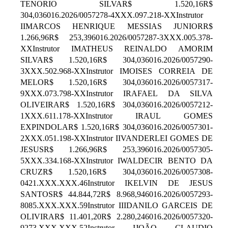
TENORIO SILVAR$ 1.520,16R$
304,036016.2026/0057278-4XXX.097.218-XXInstrutor
IIMARCOS HENRIQUE MESSIAS JUNIORR$
1.266,96R$ 253,396016.2026/0057287-3XXX.005.378-
XXInstrutor IMATHEUS REINALDO AMORIM
SILVAR$ 1.520,16R$ 304,036016.2026/0057290-
3XXX.502.968-XXInstrutor IMOISES CORREIA DE
MELOR$ 1.520,16R$ 304,036016.2026/0057317-
9XXX.073.798-XXInstrutor IRAFAEL DA SILVA
OLIVEIRAR$ 1.520,16R$ 304,036016.2026/0057212-
1XXX.611.178-XXInstrutor IRAUL GOMES
EXPINDOLAR$ 1.520,16R$ 304,036016.2026/0057301-
2XXX.051.198-XXInstrutor IIVANDERLEI GOMES DE
JESUSR$ 1.266,96R$ 253,396016.2026/0057305-
5XXX.334.168-XXInstrutor IWALDECIR BENTO DA
CRUZR$ 1.520,16R$ 304,036016.2026/0057308-
0421.XXX.XXX.46Instrutor IKELVIN DE JESUS
SANTOSR$ 44.844,72R$ 8.968,946016.2026/0057293-
8085.XXX.XXX.59Instrutor IIIDANILO GARCEIS DE
OLIVIRAR$ 11.401,20R$ 2.280,246016.2026/0057320-
9273.XXX.XXX.52Instrutor IJOÃO CLAUDIO