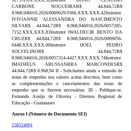
CARBONE NOGUEIRAR$ 44.844,72R$
8.968,946016.2026/0069029-9366.XXX.XXX.42Instrutor
IVIVIANNIE ALESSANDRA DO NASCIMENTO
SILVAR$ 44.844,72R$ 8.968,946016.2026/0057285-
7152.XXX.XXX.83Instrutor IWALDECIR BENTO DA
CRUZR$ 44.844,72R$ 8.968,946016.2026/0069056-
6448.XXX.XXX.00Instrutor IJOEL PEDRO
SOLVELINOR$ 44.844,72R$
8.968,946016.2026/0057314-4427.XXX.XXX.74Instrutor
IMATHEUS ABUSSANRRA MARCONDESR$
44.844,72R$ 8.968,94 II - Solicitamos ainda a emissão de
notas de empenho nos valores acima descritos, bem como
as complementações e cancelamentos das notas de
empenho que se fizerem necessárias. III - Publique-se.
Fernando Araújo de Oliveira - Diretora Regional de
Educação - Guaianases
Anexo I (Número do Documento SEI)
158524091