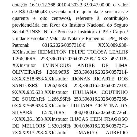
dotação 16.10.12.368.3010.4.303.3.3.90.47.00.00 o valor
de R$ 60.046,48 (sessenta mil e quarenta e seis reais e
quarenta e oito centavos), referente à contribuição
previdenciária em favor do Instituto Nacional do Seguro
Social ? INSS. N° de Processo: Instrutor / CPF / Cargo /
Unidade Escolar / Valor da Nota de Empenho - PF_INSS
Patronal: 6016.2026/0057316-0 XXX.089.938-
XXInstrutor IIEDMILTON FELIPE TOLOSA LEALR$
1.266,96R$ 253,396016.2026/0057209-1XXX..497.118-
XXInstrutor IIVINNICIUS ANDRE DE LIMA
OLIVEIRAR$ 1.266,96R$ 253,396016.2026/0057214-
8XXX.518.658-XXInstrutor IIJONAS RICARTE DOS
SANTOSR$ 1.266,96R$ 253,396016.2026/0057219-
9XXX.935.638-XXInstrutor IIJULIANA COUTINHO
DE SOUZAR$ 1.266,96R$ 253,396016.2026/0057258-
0XXX.568.628-XXInstrutor IJULIANA CRISTINA DA
SILVAR$ 1.520,16R$ 304,036016.2026/0057264-
4XXX.361.858-XXInstrutor ILUCAS HEIN FRAGOSO
DE MELLOR$ 1.520,16R$ 304,036016.2026/0057271-
7XXX.917.298-XXInstrutor IMARCO AURELIO