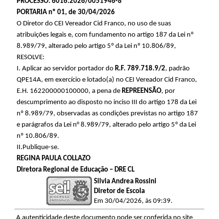
PROCESSO: 6016.2026/0051946-8
PORTARIA nº 01, de 30/04/2026
O Diretor do CEI Vereador Cid Franco, no uso de suas
atribuições legais e, com fundamento no artigo 187 da Lei nº
8.989/79, alterado pelo artigo 5º da Lei nº 10.806/89,
RESOLVE:
I. Aplicar ao servidor portador do
R.F. 789.718.9/2
, padrão
QPE14A, em exercício e lotado(a) no CEI Vereador Cid Franco,
E.H. 162200000100000, a pena de
REPREENSÃO
, por
descumprimento ao disposto no inciso III
do artigo 178 da Lei
nº 8.989/79, observadas as condições previstas no artigo 187
e parágrafos da Lei n° 8.989/79, alterado pelo artigo 5º da Lei
nº 10.806/89.
II.Publique-se.
REGINA PAULA COLLAZO
Diretora Regional de Educação – DRE CL
Silvia Andrea Rossini
Diretor de Escola
Em 30/04/2026, às 09:39.
A autenticidade deste documento pode ser conferida no site