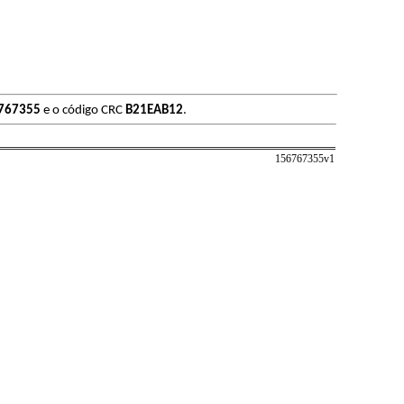
767355
e o código CRC
B21EAB12
.
156767355v
1