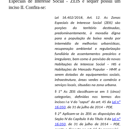
Especiais de Interesse Social - ZEIS e sequer possui um
inciso II. Confira-se:
Lei 16.402/2016, Art. 12. As Zonas
Especiais de Interesse Social (ZEIS) são
porções do território destinadas,
predominantemente, à moradia digna
para a população de baixa renda por
intermédio de melhorias urbanísticas,
recuperação ambiental e regularização
fundiária de assentamentos precários e
irregulares, bem como à provisão de novas
Habitações de Interesse Social – HIS e
Habitações de Mercado Popular – HMP, a
serem dotadas de equipamentos sociais,
infraestrutura, áreas verdes e comércio e
serviços locais, situadas na zona urbana.
§ 1º As ZEIS classificam-se em 5 (cinco)
categorias, definidas nos termos dos
incisos I a V do “caput” do art. 45 da
Lei nº
16.050
, de 31 de julho de 2014 – PDE.
§ 2º Aplicam-se às ZEIS as disposições da
Seção IV do Capítulo II do Título II da
Lei nº
16.050
, de 31 de julho de 2014 – PDE,