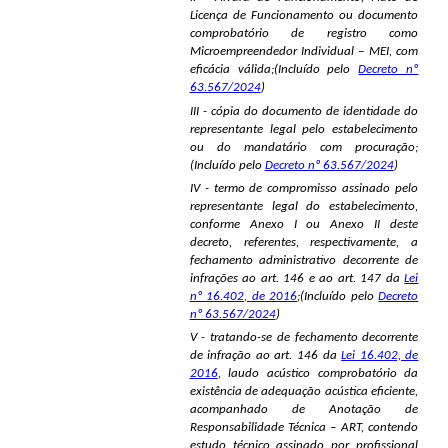
Licença de Funcionamento ou documento
comprobatório de registro como
Microempreendedor Individual – MEI, com
eficácia válida;(Incluído pelo
Decreto nº
63.567/2024
)
III - cópia do documento de identidade do
representante legal pelo estabelecimento
ou do mandatário com procuração;
(Incluído pelo
Decreto nº 63.567/2024
)
IV - termo de compromisso assinado pelo
representante legal do estabelecimento,
conforme Anexo I ou Anexo II deste
decreto, referentes, respectivamente, a
fechamento administrativo decorrente de
infrações ao art. 146 e ao art. 147 da
Lei
nº 16.402, de 2016
;(Incluído pelo
Decreto
nº 63.567/2024
)
V - tratando-se de fechamento decorrente
de infração ao art. 146 da
Lei 16.402, de
2016
, laudo acústico comprobatório da
existência de adequação acústica eficiente,
acompanhado de Anotação de
Responsabilidade Técnica – ART, contendo
estudo técnico assinado por profissional