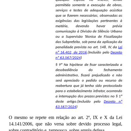
permitida somente a execução de obras,
serviços e testes de adequação acústica
que se fizerem necessárias, observadas as
exigências das legislações pertinentes à
matéria, devendo haver prévia
comunicação à Divisão de Silêncio Urbano
ou a Supervisão Técnica de Fiscalização
das Subprefeita, sob pena da aplicação da
penalidade prevista no art. 148, IV, da
Lei
nº 16.402, de 2016
.(Incluído pelo
Decreto
nº 63.567/2024
)
§ 9º Na hipótese de ficar caracterizada a
desobediência do fechamento
administrativo, ficará prejudicado e não
será apreciado o pedido ou recurso de
reabertura que já tenha sido protocolado
para o estabelecimento infrator, ocorrendo
a interrupção dos prazos previstos no § 1º
deste artigo.(Incluído pelo
Decreto nº
63.567/2024
)
O mesmo se repete em relação ao art. 2º, IX e X da Lei
14.141/2006, que não versa sobre devido processo legal,
sobre contraditório e, tampouco, sobre ampla defesa.