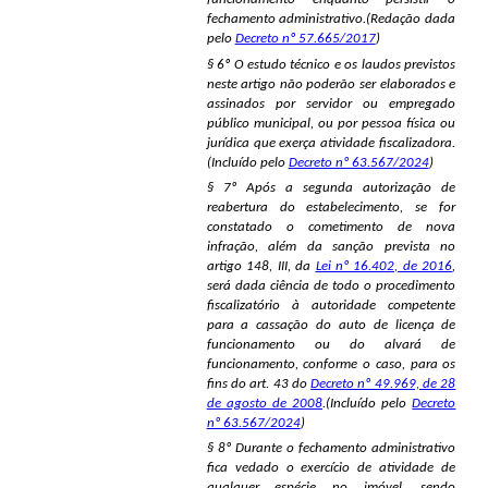
fechamento administrativo.(Redação dada
pelo
Decreto nº 57.665/2017
)
§ 6º O estudo técnico e os laudos previstos
neste artigo não poderão ser elaborados e
assinados por servidor ou empregado
público municipal, ou por pessoa física ou
jurídica que exerça atividade fiscalizadora.
(Incluído pelo
Decreto nº 63.567/2024
)
§ 7º Após a segunda autorização de
reabertura do estabelecimento, se for
constatado o cometimento de nova
infração, além da sanção prevista no
artigo 148, III, da
Lei nº 16.402, de 2016
,
será dada ciência de todo o procedimento
fiscalizatório à autoridade competente
para a cassação do auto de licença de
funcionamento ou do alvará de
funcionamento, conforme o caso, para os
fins do art. 43 do
Decreto nº 49.969, de 28
de agosto de 2008
.(Incluído pelo
Decreto
nº 63.567/2024
)
§ 8º Durante o fechamento administrativo
fica vedado o exercício de atividade de
qualquer espécie no imóvel, sendo