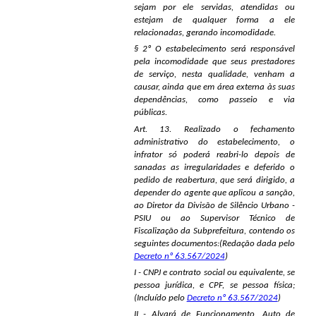
sejam por ele servidas, atendidas ou
estejam de qualquer forma a ele
relacionadas, gerando incomodidade.
§ 2º O estabelecimento será responsável
pela incomodidade que seus prestadores
de serviço, nesta qualidade, venham a
causar, ainda que em área externa às suas
dependências, como passeio e via
públicas.
Art. 13. Realizado o fechamento
administrativo do estabelecimento, o
infrator só poderá reabri-lo depois de
sanadas as irregularidades e deferido o
pedido de reabertura, que será dirigido, a
depender do agente que aplicou a sanção,
ao Diretor da Divisão de Silêncio Urbano -
PSIU ou ao Supervisor Técnico de
Fiscalização da Subprefeitura, contendo os
seguintes documentos:(Redação dada pelo
Decreto nº 63.567/2024
)
I - CNPJ e contrato social ou equivalente, se
pessoa jurídica, e CPF, se pessoa física;
(Incluído pelo
Decreto nº 63.567/2024
)
II - Alvará de Funcionamento, Auto de