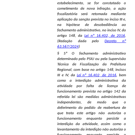
estabelecimento, se for constatado o
cometimento de nova infração, a ação
fiscalizatória será retomada mediante
aplicação da sanção prevista no inciso III e,
na hipótese de desobediência ao
fechamento administrativo, no inciso IV, do
artigo 148, da
Lei nº 16.402, de 2016
.
(Redação dada pelo
Decreto nº
63.567/2024
)
§ 5º O fechamento administrativo
determinado pelo PSIU ou pela Supervisão
Técnica de Fiscalização da Prefeitura
Regional, com base no artigo 148, incisos
III e IV, da
Lei nº 16.402, de 2016
, bem
como a interdição administrativa da
atividade por falta de licença de
funcionamento prevista no artigo 142 da
referida lei são medidas administrativas
independentes, de modo que o
deferimento do pedido de reabertura de
que trata este artigo não autoriza o
funcionamento enquanto persistir a
interdição da atividade, assim como o
levantamento da interdição não autoriza o
funcionamento enquanto persistir o