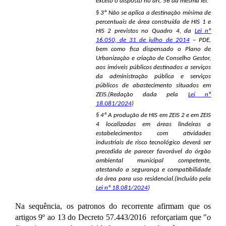
exceto o disposto no art. 56 da mesma lei.
§ 3º Não se aplica a destinação mínima de
percentuais de área construída de HIS 1 e
HIS 2 previstos no Quadro 4, da
Lei nº
16.050, de 31 de julho de 2014
– PDE,
bem como fica dispensado o Plano de
Urbanização e criação de Conselho Gestor,
aos imóveis públicos destinados a serviços
da administração pública e serviços
públicos de abastecimento situados em
ZEIS.(Redação dada pela
Lei nº
18.081/2024
)
§ 4º A produção de HIS em ZEIS 2 e em ZEIS
4 localizadas em áreas lindeiras a
estabelecimentos com atividades
industriais de risco tecnológico deverá ser
precedida de parecer favorável do órgão
ambiental municipal competente,
atestando a segurança e compatibilidade
da área para uso residencial.(Incluído pela
Lei nº 18.081/2024
)
Na sequência, os patronos do recorrente afirmam que os
artigos 9º ao 13 do Decreto 57.443/2016 reforçariam que "
o