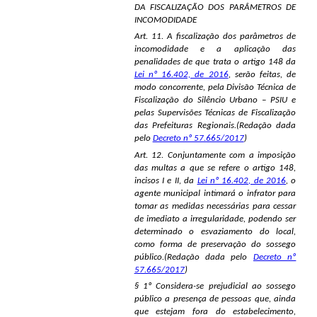
DA FISCALIZAÇÃO DOS PARÂMETROS DE
INCOMODIDADE
Art. 11. A fiscalização dos parâmetros de
incomodidade e a aplicação das
penalidades de que trata o artigo 148 da
Lei nº 16.402, de 2016
, serão feitas, de
modo concorrente, pela Divisão Técnica de
Fiscalização do Silêncio Urbano – PSIU e
pelas Supervisões Técnicas de Fiscalização
das Prefeituras Regionais.(Redação dada
pelo
Decreto nº 57.665/2017
)
Art. 12. Conjuntamente com a imposição
das multas a que se refere o artigo 148,
incisos I e II, da
Lei nº 16.402, de 2016
, o
agente municipal intimará o infrator para
tomar as medidas necessárias para cessar
de imediato a irregularidade, podendo ser
determinado o esvaziamento do local,
como forma de preservação do sossego
público.(Redação dada pelo
Decreto nº
57.665/2017
)
§ 1º Considera-se prejudicial ao sossego
público a presença de pessoas que, ainda
que estejam fora do estabelecimento,