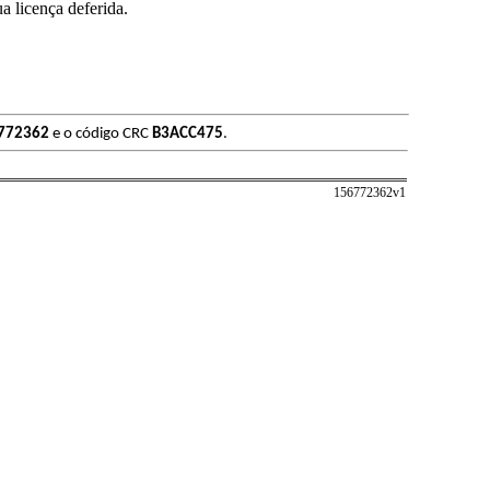
cença deferida.
772362
e o código CRC
B3ACC475
.
156772362v
1