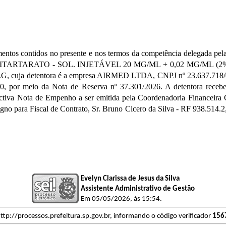
ntos contidos no presente e nos termos da competência delegada pe
RTARATO - SOL. INJETÁVEL 20 MG/ML + 0,02 MG/ML (2% + 
S.G, cuja detentora é a empresa AIRMED LTDA, CNPJ nº 23.637.718/0
-0, por meio da Nota de Reserva nº 37.301/2026. A detentora recebe
tiva Nota de Empenho a ser emitida pela Coordenadoria Financeira
ara Fiscal de Contrato, Sr. Bruno Cicero da Silva - RF 938.514.2, d
Evelyn Clarissa de Jesus da Silva
Assistente Administrativo de Gestão
Em 05/05/2026, às 15:54.
ttp://processos.prefeitura.sp.gov.br, informando o código verificador
156