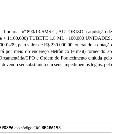
las Portarias nº 890/13-SMS.G, AUTORIZO a aquisição de
1:100.000) TUBETE 1,8 ML - 100.000 UNIDADES,
001-99, pelo valor de R$ 230.000,00, onerando a dotação
rá por meio do endereço eletrônico (e-mail) fornecido ao
 Orçamentária/CFO e Ordem de Fornecimento emitida pelo
evendo ser substituído em seus impedimentos legais, pela
790896
e o código CRC
BB4B6193
.