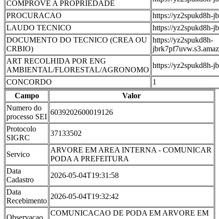
COMPROVE A PROPRIEDADE
PROCURACAO
https://yz2spukd
LAUDO TECNICO
https://yz2spukd
DOCUMENTO DO TECNICO (CREA OU
https://yz2spukd8h-
CRBIO)
jbrk7pf7uvw.s3.
ART RECOLHIDA POR ENG
https://yz2spukd
AMBIENTAL/FLORESTAL/AGRONOMO
CONCORDO
1
Campo
Valor
Numero do
6039202600019126
processo SEI
Protocolo
37133502
SIGRC
ARVORE EM AREA INTERNA - COMUNICAR
Servico
PODA A PREFEITURA
Data
2026-05-04T19:31:58
Cadastro
Data
2026-05-04T19:32:42
Recebimento
COMUNICACAO DE PODA EM ARVORE EM
Observacao