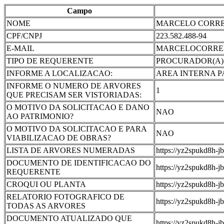
Campo
NOME
MARCELO CORREI
CPF/CNPJ
223.582.488-94
E-MAIL
MARCELOCORRE
TIPO DE REQUERENTE
PROCURADOR(A)
INFORME A LOCALIZACAO:
AREA INTERNA 
INFORME O NUMERO DE ARVORES
1
QUE PRECISAM SER VISTORIADAS:
O MOTIVO DA SOLICITACAO E DANO
NAO
AO PATRIMONIO?
O MOTIVO DA SOLICITACAO E PARA
NAO
VIABILIZACAO DE OBRAS?
LISTA DE ARVORES NUMERADAS
https://yz2spukd
DOCUMENTO DE IDENTIFICACAO DO
https://yz2spukd8
REQUERENTE
CROQUI OU PLANTA
https://yz2spukd8
RELATORIO FOTOGRAFICO DE
https://yz2spukd
TODAS AS ARVORES
DOCUMENTO ATUALIZADO QUE
https://yz2spukd