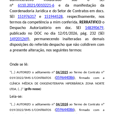
nº
6110.2021/0010221-6
e da manifestação da
Coordenadoria Jurídica e do Setor de Contratos em docs.
SEI
151976317
e
151944528
, respectivamente, nos
termos da competência a mim conferida,
RERRATIFICO
o
Despacho Autorizatório em doc. SEI
148390679
,
publicado no DOC no dia 12/01/2026, pág. 232 (SEI
149201269
)
, permanecendo inalteradas as demais
disposições do referido despacho que não colidirem com
a presente alteração, nos seguintes termos:
Onde se lê:
"(...) AUTORIZO o aditamento nº
04/2025
ao Termo de Contrato nº
059644086
019/2022/SMS-1/CONTRATOS (
), firmado com a
CLÍNICA MÉDICA DE OXIGENOTERAPIA HIPERBÁRICA ZONA NORTE
LTDA, (...)" (
grifo nosso
)
Leia-se:
"(...) AUTORIZO o aditamento nº
04/2026
ao Termo de Contrato nº
059644086
019/2022/SMS-1/CONTRATOS (
), firmado com a