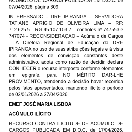
ACÚMULO DE CARGOS PUBLICADA EM D.O.C. de
07/04/2026, página 309.
INTERESSADO - DRE IPIRANGA – SERVIDORA
TATIANE APRIGIO DE OLIVEIRA LIMA – RF:
712.625.5 – RG 45.107.103-7 – controles nº 747553 e
747074 - RECONSIDERAÇAO – Acúmulo de Cargos
– A Diretora Regional de Educação da DRE
IPIRANGA no uso de suas atribuições legais e à vista
dos elementos de convicção constantes deste
administrativo, adota como razão de decidir, declara
CONHECER o recurso interposto conforme elementos
em epígrafe, para NO MÉRITO DAR-LHE
PROVIMENTO, atendendo a decisão haver recorrida
pelos fatos apresentados, mantendo ilícito o período
de 02/01/2026 a 27/04/2026.
EMEF JOSÉ MARIA LISBOA
ACÚMULO ILÍCITO
RECURSO CONTRA ILICITUDE DE ACÚMULO DE
CARGOS PUBLICADA EM D.O.C. de 17/04/2026,