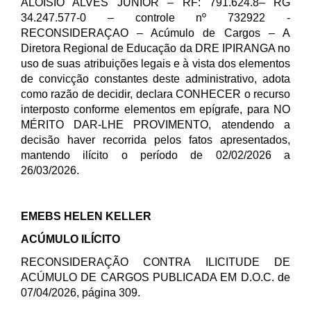
ALOÍSIO ALVES JUNIOR – RF: 791.624.8– RG
34.247.577-0 – controle nº 732922 -
RECONSIDERAÇAO – Acúmulo de Cargos – A
Diretora Regional de Educação da DRE IPIRANGA no
uso de suas atribuições legais e à vista dos elementos
de convicção constantes deste administrativo, adota
como razão de decidir, declara CONHECER o recurso
interposto conforme elementos em epígrafe, para NO
MÉRITO DAR-LHE PROVIMENTO, atendendo a
decisão haver recorrida pelos fatos apresentados,
mantendo ilícito o período de 02/02/2026 a
26/03/2026.
EMEBS HELEN KELLER
ACÚMULO ILÍCITO
RECONSIDERAÇÃO CONTRA ILICITUDE DE
ACÚMULO DE CARGOS PUBLICADA EM D.O.C. de
07/04/2026, página 309.