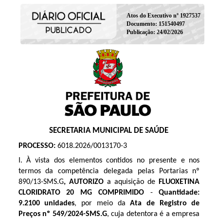
Atos do Executivo nº 1927537
Documento: 151540497
Publicação: 24/02/2026
SECRETARIA MUNICIPAL DE SAÚDE
PROCESSO:
6018.2026/0013170-3
I. À vista dos elementos contidos no presente e nos
termos da competência delegada pelas Portarias nº
890/13-SMS.G
, AUTORIZO
a aquisição de
FLUOXETINA
CLORIDRATO 20 MG COMPRIMIDO
-
Quantidade:
9.2100 unidades
, por meio da
Ata de Registro de
Preços
nº 549/2024-SMS.G
, cuja detentora é a empresa