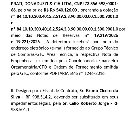
PRATI, DONADUZZI & CIA LTDA, CNPJ 73.856.593/0001-
66
,
pelo valor de
R$ R$ 540.126,00
,
onerando a dotação
nº
84.10.10.303.4015.2.519.3.3.90.30.00.00.1.500.9001.0
e
nº 84.10.10.303.4016.2.524.3.3.90.30.00.00.1.500.9001.0
por
meio das Notas de Reservas nº
19.219/2026
e 19.221/2026
. A detentora receberá por meio do
endereço eletrônico (e-mail) fornecido ao Grupo Técnico
de Compras/GTC Área Técnica, a respectiva Nota de
Empenho a ser emitida pela Coordenadoria Financeira
Orçamentária/CFO e Ordem de Fornecimento emitida
pelo GTC, conforme PORTARIA SMS nº 1246/2016.
II. Designo para Fiscal de Contrato, 
Sr. Bruno Cicero da 
Silva
 - RF 
938.514.2
, devendo ser substituído em seus 
impedimentos legais, pela 
Sr. Celio Roberto Jorge
 - RF 
938.501.1