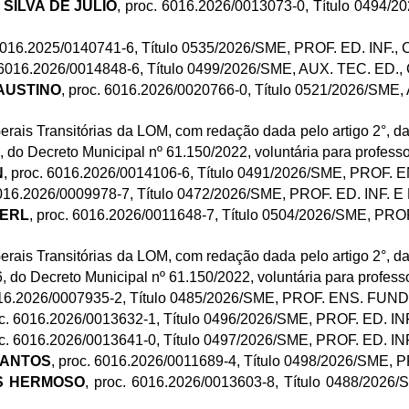
 SILVA DE JULIO
, proc. 6016.2026/0013073-0, Título 0494
 6016.2025/0140741-6, Título 0535/2026/SME, PROF. ED. INF.,
. 6016.2026/0014848-6, Título 0499/2026/SME, AUX. TEC. ED.
FAUSTINO
, proc. 6016.2026/0020766-0, Título 0521/2026/SME
Gerais Transitórias da LOM, com redação dada pelo artigo 2°, da
 do Decreto Municipal nº 61.150/2022, voluntária para professo
N
, proc. 6016.2026/0014106-6, Título 0491/2026/SME, PROF.
6016.2026/0009978-7, Título 0472/2026/SME, PROF. ED. INF. 
PERL
, proc. 6016.2026/0011648-7, Título 0504/2026/SME, PR
Gerais Transitórias da LOM, com redação dada pelo artigo 2°, da
 do Decreto Municipal nº 61.150/2022, voluntária para professo
6016.2026/0007935-2, Título 0485/2026/SME, PROF. ENS. FUND
oc. 6016.2026/0013632-1, Título 0496/2026/SME, PROF. ED. I
oc. 6016.2026/0013641-0, Título 0497/2026/SME, PROF. ED. I
 SANTOS
, proc. 6016.2026/0011689-4, Título 0498/2026/SME,
OS HERMOSO
, proc. 6016.2026/0013603-8, Título 0488/202