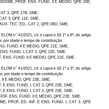
/2026/SME, PROF. ENS. FUND. II E MEDIO, QPE 20E,
 CAT 3, QPE 17B, SME.
, CAT 3, QPE 11E, SME.
, AUX. TEC. ED., CAT 2, QPE 08D, SME.
 ELOM n° 41/2021, c/c o caput e §§ 1º a 8º, do artigo
r, por idade e tempo de contribuição.
 ENS. FUND. II E MEDIO, QPE 21E, SME.
E ENS. FUND. I, CAT 3, QPE 22E, SME.
OF. ENS. FUND. II E MEDIO, QPE 21E, SME.
 ELOM n° 41/2021, c/c o caput e §§ 1º a 3º, do artigo
r, por idade e tempo de contribuição.
. II E MEDIO, QPE 23E, SME.
NF. E ENS. FUND. I, CAT 3, QPE 23E, SME.
NF. E ENS. FUND. I, CAT 3, QPE 23E, SME.
 PROF. ENS. FUND. II E MEDIO, QPE 23E, SME.
6/SME, PROF. ED. INF. E ENS. FUND. I, CAT 3, QPE