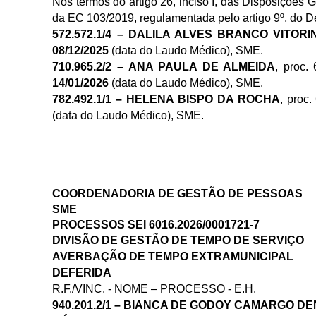
Nos termos do artigo 26, inciso I, das Disposições G
da EC 103/2019, regulamentada pelo artigo 9º, do D
572.572.1/4 – DALILA ALVES BRANCO VITORI
08/12/2025
(data do Laudo Médico), SME.
710.965.2/2 – ANA PAULA DE ALMEIDA
, proc.
14/01/2026
(data do Laudo Médico), SME.
782.492.1/1 – HELENA BISPO DA ROCHA
, proc
(data do Laudo Médico),
SME.
COORDENADORIA DE GESTÃO DE PESSOAS
SME
PROCESSOS SEI 6016.2026/0001721-7
DIVISÃO DE GESTÃO DE TEMPO DE SERVIÇO
AVERBAÇÃO DE TEMPO EXTRAMUNICIPAL
DEFERIDA
R.F./VINC. - NOME – PROCESSO - E.H.
940.201.2/1 – BIANCA DE GODOY CAMARGO DENE