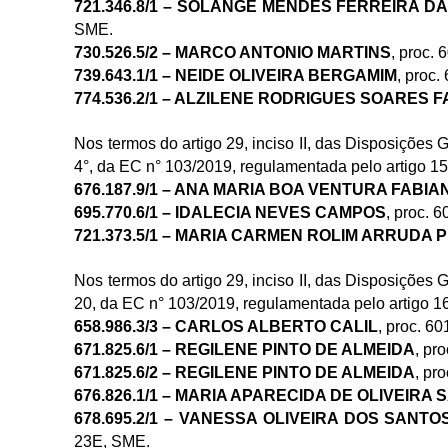
721.346.8/1 – SOLANGE MENDES FERREIRA DA
SME.
730.526.5/2 – MARCO ANTONIO MARTINS
, proc.
739.643.1/1 – NEIDE OLIVEIRA BERGAMIM
, proc
774.536.2/1 – ALZILENE RODRIGUES SOARES 
Nos termos do artigo 29, inciso II, das Disposições 
4°, da EC n° 103/2019, regulamentada pelo artigo 15,
676.187.9/1 – ANA MARIA BOA VENTURA FABIA
695.770.6/1 – IDALECIA NEVES CAMPOS
, proc. 
721.373.5/1 – MARIA CARMEN ROLIM ARRUDA 
Nos termos do artigo 29, inciso II, das Disposições 
20, da EC n° 103/2019, regulamentada pelo artigo 16,
658.986.3/3 – CARLOS ALBERTO CALIL
, proc. 
671.825.6/1 – REGILENE PINTO DE ALMEIDA
, pr
671.825.6/2 – REGILENE PINTO DE ALMEIDA
, pr
676.826.1/1 – MARIA APARECIDA DE OLIVEIRA
678.695.2/1 – VANESSA OLIVEIRA DOS SANT
23E, SME.