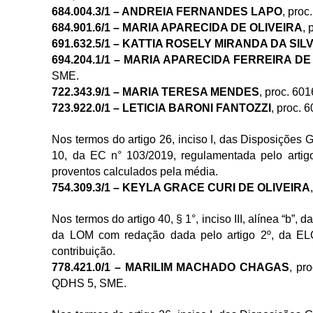
684.004.3/1 – ANDREIA FERNANDES LAPO
, pro
684.901.6/1 – MARIA APARECIDA DE OLIVEIRA
,
691.632.5/1 – KATTIA ROSELY MIRANDA DA SIL
694.204.1/1 – MARIA APARECIDA FERREIRA D
SME.
722.343.9/1 – MARIA TERESA MENDES
, proc. 6
723.922.0/1 – LETICIA BARONI FANTOZZI
, proc.
Nos termos do artigo 26, inciso I, das Disposições G
10, da EC n° 103/2019, regulamentada pelo artigo
proventos calculados pela média.
754.309.3/1 – KEYLA GRACE CURI DE OLIVEIRA
Nos termos do artigo 40, § 1°, inciso III, alínea “b
da LOM com redação dada pelo artigo 2º, da ELO
contribuição.
778.421.0/1 – MARILIM MACHADO CHAGAS
, pr
QDHS 5
, SME.