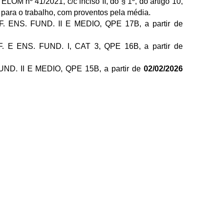
LOM nº 41/2021, c/c inciso II, do § 1º, do artigo 10,
para o trabalho, com proventos pela média.
OF. ENS. FUND. II E MEDIO, QPE 17B, a partir de
NF. E ENS. FUND. I, CAT 3, QPE 16B, a partir de
 FUND. II E MEDIO, QPE 15B,
a partir de
02/02/2026