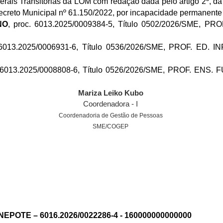
erais Transitórias da LOM com redação dada pelo artigo 2º, da E
ecreto Municipal nº 61.150/2022, por incapacidade permanente 
NO
, proc. 6013.2025/0009384-5, Título 0502/2026/SME, PR
 6013.2025/0006931-6, Título 0536/2026/SME, PROF. ED. I
. 6013.2025/0008808-6, Título 0526/2026/SME, PROF. ENS.
Mariza Leiko Kubo
Coordenadora - I
Coordenadoria de Gestão de Pessoas
SME/COGEP
POTE – 6016.2026/0022286-4 - 160000000000000