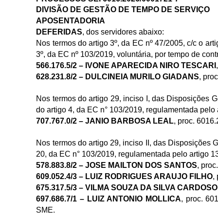
DIVISÃO DE GESTÃO DE TEMPO DE SERVIÇO
APOSENTADORIA
DEFERIDAS
, dos servidores abaixo:
Nos termos do artigo 3º, da EC nº 47/2005, c/c o ar
3º, da EC nº 103/2019, voluntária, por tempo de cont
566.176.5/2 – IVONE APARECIDA NIRO TESCARI
628.231.8/2 – DULCINEIA MURILO GIADANS
, pr
Nos termos do artigo 29, inciso I, das Disposições G
do artigo 4, da EC n° 103/2019, regulamentada pelo a
707.767.0/2 – JANIO BARBOSA LEAL
, proc. 601
Nos termos do artigo 29, inciso II, das Disposições 
20, da EC n° 103/2019, regulamentada pelo artigo 13
578.883.8/2 – JOSE MAILTON DOS SANTOS
, pro
609.052.4/3 – LUIZ RODRIGUES ARAUJO FILHO
,
675.317.5/3 – VILMA SOUZA DA SILVA CARDOSO
697.686.7/1 – LUIZ ANTONIO MOLLICA
, proc. 6
SME.