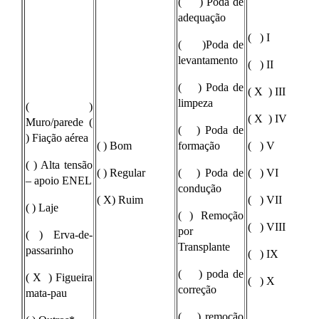
( ) Poda de
adequação
( ) I
( )Poda de
levantamento
( ) II
( ) Poda de
( X ) III
limpeza
( )
( X ) IV
Muro/parede (
( ) Poda de
) Fiação aérea
( ) Bom
formação
( ) V
( ) Alta tensão
( ) Regular
( ) Poda de
( ) VI
– apoio ENEL
condução
( X) Ruim
( ) VII
( ) Laje
( ) Remoção
( ) VIII
por
( ) Erva-de-
Transplante
passarinho
( ) IX
( ) poda de
( X ) Figueira
( ) X
correção
mata-pau
( ) remoção