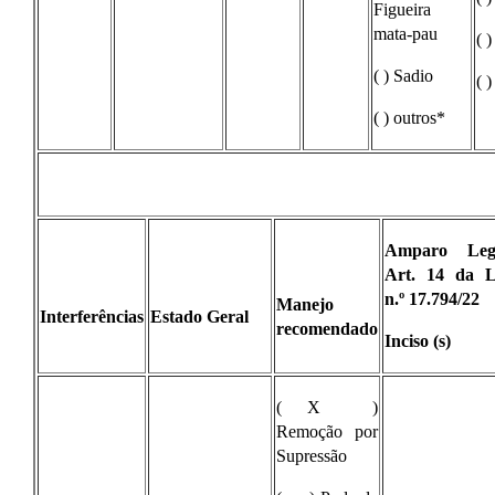
Figueira
mata-pau
( 
( ) Sadio
( 
( ) outros*
Amparo Leg
Art. 14 da L
n.º 17.794/22
Manejo
Interferências
Estado Geral
recomendado
Inciso (s)
( X )
Remoção por
Supressão