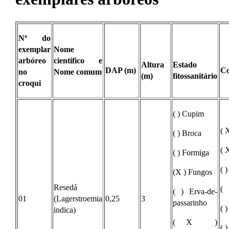
Nº do
exemplar
Nome
arbóreo
cientifico e
Altura
Estado
DAP (m)
Co
no
Nome comum
(m)
fitossanitário
croqui
( ) Cupim
( 
( ) Broca
( 
( ) Formiga
( 
(X ) Fungos
Resedá
( 
( ) Erva-de-
01
(Lagerstroemia
0,25
3
passarinho
( 
indica)
( X )
( 