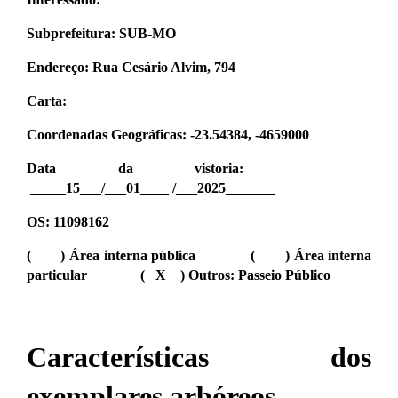
Subprefeitura: SUB-MO
Endereço: Rua Cesário Alvim, 794
Carta:
Coordenadas Geográficas: -23.54384, -4659000
Data da vistoria:
_____15___/___01____ /___2025_______
OS: 11098162
( ) Área interna pública ( ) Área interna
particular ( X ) Outros: Passeio Público
Características dos
exemplares arbóreos