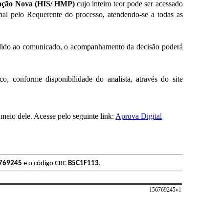
cação Nova (HIS/ HMP)
cujo inteiro teor pode ser acessado
nal pelo Requerente do processo, atendendo-se a todas as
spondido ao comunicado, o acompanhamento da decisão poderá
o, conforme disponibilidade do analista, através do site
meio dele. Acesse pelo seguinte link:
Aprova Digital
769245
e o código CRC
B5C1F113
.
156769245v
1