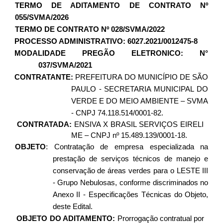
TERMO DE ADITAMENTO DE CONTRATO Nº
055/SVMA/2026
TERMO DE CONTRATO Nº 028/SVMA/2022
PROCESSO ADMINISTRATIVO: 6027.2021/0012475-8
MODALIDADE
PREGÃO ELETRONICO
:
N°
037/SVMA/2021
CONTRATANTE:
PREFEITURA DO MUNICÍPIO DE SÃO
PAULO - SECRETARIA MUNICIPAL DO
VERDE E DO MEIO AMBIENTE – SVMA
- CNPJ 74.118.514/0001-82.
CONTRATADA:
ENSIVA X BRASIL SERVIÇOS EIRELI
ME – CNPJ nº 15.489.139/0001-18.
:
OBJETO
Contratação de empresa especializada na
prestação de serviços técnicos de manejo e
conservação de áreas verdes para o LESTE III
- Grupo Nebulosas, conforme discriminados no
Anexo II - Especificações Técnicas do Objeto,
deste Edital.
ETO DO ADITAMENTO:
Prorrogação contratual por