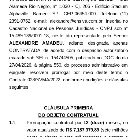
Alameda Rio Negro, n° 1.030 - Cj. 206 - Edificio Stadium
Alphaville - Barueri - SP - СЕР 06454-000 - Telefone: (11)
2391-0762, e-mail: alexandre@ensiva.com.br
, inscrita no
Cadastro Nacional de Pessoas Jurídicas -
CNPJ sob n°
15.489.139/0001-18, neste ato representado pelo Senhor
ALEXANDRE AMADEU
, adiante designada apenas
CONTRATADA, de acordo com o despacho
autorizatório
exarado sob SEI n° 154744505, publicado no DOC do dia
27/04/2026, à página 550, do processo administrativo em
epígrafe, resolvem prorrogar por meio deste termo o
Contrato 028/SVMA/2022, conforme condições e cláusulas
seguintes:
CLÁUSULA PRIMEIRA
DO OBJETO CONTRATUAL
1.
1.
Prorrogação contratual por
12 (doze)
meses, no
valor atualizado de
R$
7.187.379,89
(sete milhões