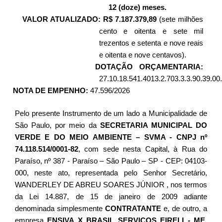
12 (doze) meses.
OR ATUALIZADO:
R$
7.187.379,89
(sete milhões
cento e oitenta e sete mil
trezentos e setenta e nove reais
e oitenta e nove centavos).
TAÇÃO ORÇAMENTARIA:
27.10.18.541.4013.2.703.3.3.90.39.00
A DE EMPENHO:
47.596/2026
Pelo presente Instrumento de um lado a Municipalidade de
São Paulo, por meio da
SECRETARIA MUNICIPAL DO
VERDE E DO MEIO AMBIENTE
– SVMA -
CNPJ nº
74.118.514/0001-82
, com sede nesta Capital, à Rua do
Paraíso, nº 387 - Paraíso – São Paulo – SP - CEP: 04103-
000, neste ato, representada pelo Senhor Secretário,
WANDERLEY DE ABREU SOARES JÚNIOR ,
nos termos
da Lei 14.887, de 15 de janeiro de 2009 adiante
denominada simplesmente
CONTRATANTE
e, de outro, a
empresa
ENSIVA X BRASIL SERVIÇOS
EIRELI - ME
,