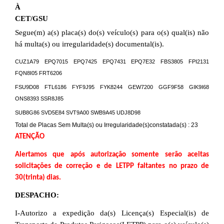
À
CET/GSU
Segue(m) a(s) placa(s) do(s) veículo(s) para o(s) qual(is) não
há multa(s) ou irregularidade(s) documental(is).
CUZ1A79
EPQ7015
EPQ7425
EPQ7431
EPQ7E32
FBS3805
FPI2131
FQN8I05
FRT6206
FSU9D08
FTL6186
FYF9J95
FYK8244
GEW7200
GGF9F58
GIK9I68
ONS8393
SSR8J85
SUB8G86
SVD5E84
SVT9A00
SWB9A45
UDJ8D98
Total de Placas Sem Multa(s) ou Irregularidade(s)constatada(s) : 23
ATENÇÃO
Alertamos que após autorização somente serão aceitas
solicitações de correção e de LETPP faltantes no prazo de
30(trinta) dias.
DESPACHO:
I-Autorizo a expedição da(s) Licença(s) Especial(is) de