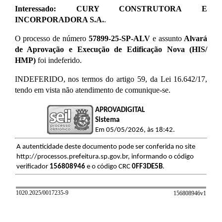
Interessado: CURY CONSTRUTORA E
INCORPORADORA S.A.
.
O processo de número
57899-25-SP-ALV
e assunto
Alvará
de Aprovação e Execução de Edificação Nova (HIS/
HMP)
foi indeferido.
INDEFERIDO, nos termos do artigo 59, da Lei 16.642/17,
tendo em vista não atendimento de comunique-se.
APROVADIGITAL
Sistema
Em 05/05/2026, às 18:42.
A autenticidade deste documento pode ser conferida no site
http://processos.prefeitura.sp.gov.br, informando o código
verificador
156808946
e o código CRC
0FF3DE5B
.
1020.2025/0017235-9
156808946v
1