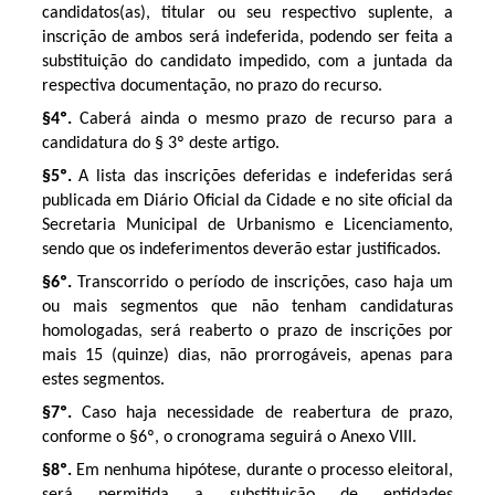
candidatos(as), titular ou seu respectivo suplente, a
inscrição de ambos será indeferida, podendo ser feita a
substituição do candidato impedido, com a juntada da
respectiva documentação, no prazo do recurso.
§4º.
Caberá ainda o mesmo prazo de recurso para a
candidatura do § 3º deste artigo.
§5º.
A lista das inscrições deferidas e indeferidas será
publicada em Diário Oficial da Cidade e no site oficial da
Secretaria Municipal de Urbanismo e Licenciamento,
sendo que os indeferimentos deverão estar justificados.
§6º.
Transcorrido o período de inscrições, caso haja um
ou mais segmentos que não tenham candidaturas
homologadas, será reaberto o prazo de inscrições por
mais 15 (quinze) dias, não prorrogáveis, apenas para
estes segmentos.
§7º.
Caso haja necessidade de reabertura de prazo,
conforme o §6º, o cronograma seguirá o Anexo VIII.
§8º.
Em nenhuma hipótese, durante o processo eleitoral,
será permitida a substituição de entidades