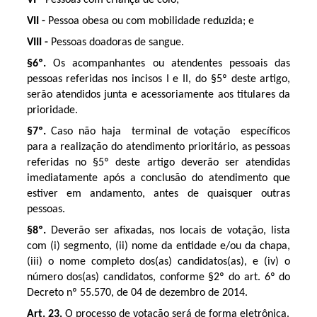
VII -
Pessoa obesa ou com mobilidade reduzida; e
VIII -
Pessoas doadoras de sangue.
§6º.
Os acompanhantes ou atendentes pessoais das
pessoas referidas nos incisos I e II, do §5º deste artigo,
serão atendidos junta e acessoriamente aos titulares da
prioridade.
§7º.
Caso não haja terminal de votação específicos
para a realização do atendimento prioritário, as pessoas
referidas no §5º deste artigo deverão ser atendidas
imediatamente após a conclusão do atendimento que
estiver em andamento, antes de quaisquer outras
pessoas.
§8º.
Deverão ser afixadas, nos locais de votação, lista
com (i) segmento, (ii) nome da entidade e/ou da chapa,
(iii) o nome completo dos(as) candidatos(as), e (iv) o
número dos(as) candidatos, conforme §2º do art. 6º do
Decreto nº 55.570, de 04 de dezembro de 2014.
Art. 23.
O processo de votação será de forma eletrônica.