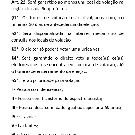
Art. 22.
Será garantido ao menos um local de votação na
região de cada Subprefeitura.
§1º.
Os locais de votação serão divulgados com, no
mínimo, 30 dias de antecedência da eleição.
§2º.
Será disponibilizada na internet mecanismo de
consulta dos locais de votação.
§3º.
O eleitor só poderá votar uma única vez.
§4º.
Será garantido o direito voto a todos(as) os(as)
eleitores que já se encontrarem no local de votação, até
o horário de encerramento da eleição.
§5º.
Terão prioridade para votação:
I -
Pessoa com deficiência;
II -
Pessoa com transtorno do espectro autista;
III -
Pessoa idosa com idade igual ou superior a 60 anos;
IV -
Grávidas;
V -
Lactantes;
VI -
Pessoas com criança de colo;