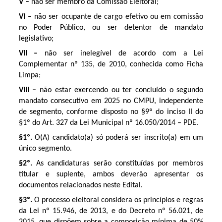
V –
não ser membro da Comissão Eleitoral;
VI –
não ser ocupante de cargo efetivo ou em comissão
no Poder Público, ou ser detentor de mandato
legislativo;
VII –
não ser inelegível de acordo com a Lei
Complementar nº 135, de 2010, conhecida como Ficha
Limpa;
VIII –
não estar exercendo ou ter concluído o segundo
mandato consecutivo em 2025 no CMPU, independente
de segmento, conforme disposto no §9º do inciso II do
§1º do Art. 327 da Lei Municipal nº 16.050/2014 – PDE.
§1º.
O(A) candidato(a) só poderá ser inscrito(a) em um
único segmento.
§2º.
As candidaturas serão constituídas por membros
titular e suplente, ambos deverão apresentar os
documentos relacionados neste Edital.
§3º.
O processo eleitoral considera os princípios e regras
da Lei nº 15.946, de 2013, e do Decreto nº 56.021, de
2015, que dispõem sobre a composição mínima de 50%