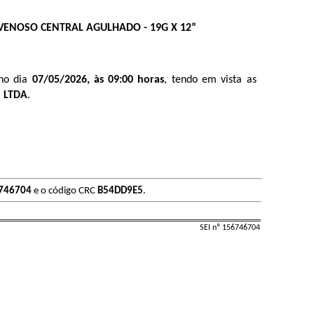
 VENOSO CENTRAL AGULHADO - 19G X 12”
no dia
07/05/2026, às 09:00 horas
, tendo em vista as
 LTDA
.
746704
e o código CRC
B54DD9E5
.
SEI nº 156746704