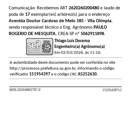
Comunicação: Recebemos ART
2620260200480
e laudo de
poda de
17
exemplar(es) arbóreo(s) para o endereço
Avenida Doutor Cardoso de Melo 585 - Vila Olímpia
,
sendo responsável técnico o Eng. Agrônomo
PAULO
ROGERIO DE MESQUITA
, CREA-SP nº
5062911898
.
Thiago Luís Docema
Engenheiro(a) Agrônomo(a)
Em 02/03/2026, às 11:16.
A autenticidade deste documento pode ser conferida no site
http://processos.prefeitura.sp.gov.br, informando o código
verificador
151954397
e o código CRC
A5252630
.
6050.2026/0002787-0
151954397v
2