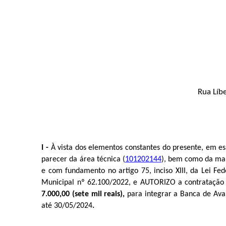
Rua Líb
I - 
À vista dos elementos constantes do presente, em e
parecer da área técnica (​​​​​​​
101202144
), bem como da man
e com fundamento no artigo 75, inciso XIII, da Lei Fe
Municipal nº 62.100/2022, e AUTORIZO a contratação d
7.000,00 (sete mil reais)
,
para integrar a
Banca de Aval
até 30/05/2024
.