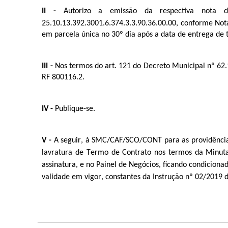
II -
 Au
t
orizo a emissão da respec
t
iva no
t
a d
25.10.
13.392.3001.6.374
.3
.3.90.36.00.00, conforme Nota de Reser
em parcela única no 30º dia após a data de entrega de
III -
 Nos 
t
erm
o
s do ar
t
. 121 do Decre
t
o Municipal nº 62.
RF 800116.2.
IV -
 Publique-se.
V -
 A seguir, à SMC/CAF/SCO/CON
T
 para as providênci
lavra
t
ura de 
T
erm
o
 d
e
 Con
t
ra
t
o nos 
t
erm
o
s da Minu
t
assina
t
ura, e no Painel de Negócios, ficando condiciona
validade em vigor, cons
t
an
t
es da Ins
t
rução nº 02/2019 d