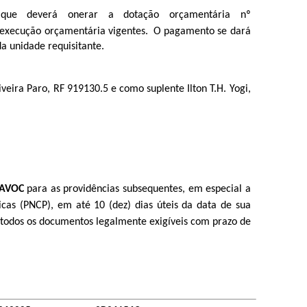
que deverá onerar a do
t
ação orçamen
t
ária nº 
e execução orçamentária vigentes. O pagamento se dará
a unidade requisitante.
liveira Paro, RF 919130.5 e como suplente Ilton T.H. Yogi,
IAVOC
 para as providências subsequen
t
es, em especial a 
icas (PNCP), em a
t
é 10 (dez) dias ú
t
eis da da
t
a de sua 
t
odos os documen
t
os legalmen
t
e exigíveis com prazo de 