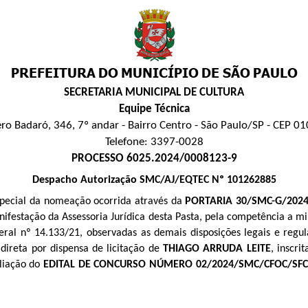
SECRETARIA MUNICIPAL DE CULTURA
Equipe Técnica
ero Badaró, 346, 7º andar - Bairro Centro - São Paulo/SP - CEP 0
Telefone: 3397-0028
PROCESSO 6025.2024/0008123-9
Despacho Autorização SMC/AJ/EQTEC Nº 101262885
special da nomeação ocorrida através da
PORTARIA 30/SMC-G/202
ifestação da Assessoria Jurídica desta Pasta, pela competência a 
deral nº 14.133/21, observadas as demais disposições legais e regul
ireta por dispensa de licitação de 
THIAGO ARRUDA LEITE
, inscri
iação do 
EDITAL DE CONCURSO NÚMERO 02/2024/SMC/CFOC/SFC