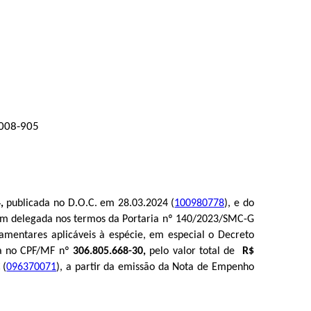
1008-905
4
,
 publicada no D.O.C. em 28.03.2024 (
100980778
)
, e do 
mim delegada nos termos da Portaria nº 140/2023/SMC-G 
amentares aplicáveis à espécie, em especial o Decreto 
ta no CPF/MF nº
306.805.668-30
,
pelo valor total de
R$
(
096370071
)
,
a partir da emissão da Nota de Empenho