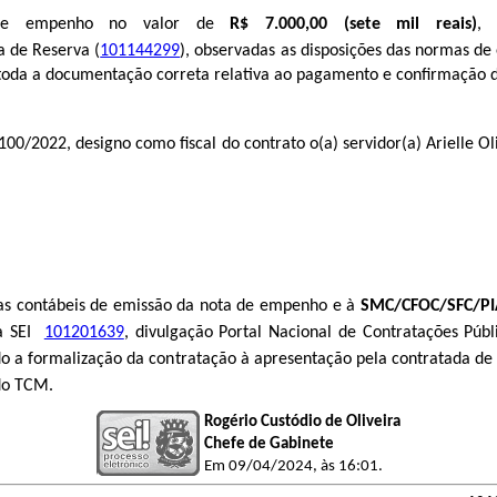
e empenho no valor de
R$ 7.000,00 (sete mil reais)
, 
va (​​​​​​​​​​​​​​
101144299
), observadas as disposições das normas d
 toda a documentação correta relativa ao pagamento e confirmação d
100/2022, designo como fiscal do con
t
ra
t
o o(a) servidor(a) 
Arielle O
as con
t
ábeis de emissão da no
t
a de empenho e à 
SMC/CFOC/SFC/P
a SEI
 ​​​​​ 
101201639
,
 divulgação Portal Nacional de Contrat
ações Públ
do a formalização da con
t
ra
t
ação à apresen
t
ação pela con
t
ra
t
ada de 
o 
T
CM.
Rogério Custódio de Oliveira
Chefe de Gabinete
Em 09/04/2024, às 16:01.