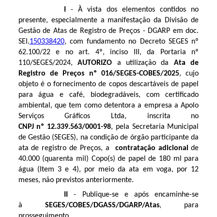
I
- À vista dos elementos contidos no
presente, especialmente a manifestação da Divisão de
Gestão de Atas de Registro de Preços - DGARP em doc.
SEI.
150338420
, com fundamento no Decreto SEGES nº
62.100/22 e no art. 4º, inciso III, da Portaria nº
110/SEGES/2024,
AUTORIZO
a utilização da
Ata de
Registro de Preços nº
016/SEGES-COBES/2025
,
cujo
objeto é o fornecimento de copos descartáveis de papel
para água e café, biodegradáveis, com certificado
ambiental, que tem como detentora a empresa a
Apolo
Serviços Gráficos Ltda
, inscrita no
CNPJ nº
12.339.563/0001-98
, pela Secretaria Municipal
de Gestão (SEGES), na condição de órgão participante da
ata de registro de Preços, a
contratação adicional
de
40.000 (quarenta mil) Copo(s) de papel de 180 ml para
água (Item 3 e 4)
, por meio da ata em voga, por 12
meses, não previstos anteriormente.
II
- Publique-se e após encaminhe-se
à
SEGES/COBES/DGASS/DGARP/Atas
, para
prosseguimento.