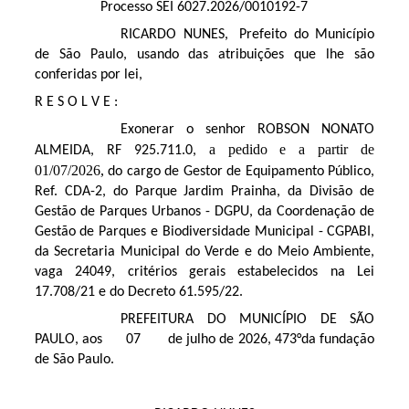
Processo SEI 6027.2026/0010192-7
RICARDO NUNES, Prefeito do Município
de São Paulo, usando das atribuições que lhe são
conferidas por lei,
R E S O L V E :
Exonerar o senhor ROBSON NONATO
a pedido e a partir de
ALMEIDA, RF 925.711.0,
01/07/2026,
do cargo de Gestor de Equipamento Público,
Ref. CDA-2, do Parque Jardim Prainha, da Divisão de
Gestão de Parques Urbanos - DGPU, da Coordenação de
Gestão de Parques e Biodiversidade Municipal - CGPABI,
da Secretaria Municipal do Verde e do Meio Ambiente,
vaga 24049, critérios gerais estabelecidos na Lei
17.708/21 e do Decreto 61.595/22.
PREFEITURA DO MUNICÍPIO DE SÃO
PAULO, aos 07 de julho de 2026, 473°da fundação
de São Paulo.