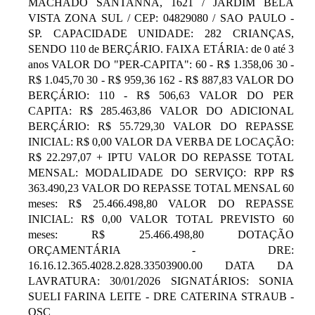
MACHADO SANTANNA, 1621 / JARDIM BELA
VISTA ZONA SUL / CEP: 04829080 / SAO PAULO -
SP. CAPACIDADE UNIDADE: 282 CRIANÇAS,
SENDO 110 de BERÇÁRIO. FAIXA ETÁRIA: de 0 até 3
anos VALOR DO "PER-CAPITA": 60 - R$ 1.358,06 30 -
R$ 1.045,70 30 - R$ 959,36 162 - R$ 887,83 VALOR DO
BERÇÁRIO: 110 - R$ 506,63 VALOR DO PER
CAPITA: R$ 285.463,86 VALOR DO ADICIONAL
BERÇÁRIO: R$ 55.729,30 VALOR DO REPASSE
INICIAL: R$ 0,00 VALOR DA VERBA DE LOCAÇÃO:
R$ 22.297,07 + IPTU VALOR DO REPASSE TOTAL
MENSAL: MODALIDADE DO SERVIÇO: RPP R$
363.490,23 VALOR DO REPASSE TOTAL MENSAL 60
meses: R$ 25.466.498,80 VALOR DO REPASSE
INICIAL: R$ 0,00 VALOR TOTAL PREVISTO 60
meses: R$ 25.466.498,80 DOTAÇÃO
ORÇAMENTÁRIA - DRE:
16.16.12.365.4028.2.828.33503900.00 DATA DA
LAVRATURA: 30/01/2026 SIGNATÁRIOS: SONIA
SUELI FARINA LEITE - DRE CATERINA STRAUB -
OSC