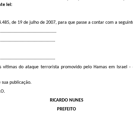
e lei:
14.485, de 19 de julho de 2007, para que passe a contar com a seguin
................................................
...............................................
...............................................
 vítimas do ataque terrorista promovido pelo Hamas em Israel 
 sua publicação.
LO.
RICARDO NUNES
PREFEITO