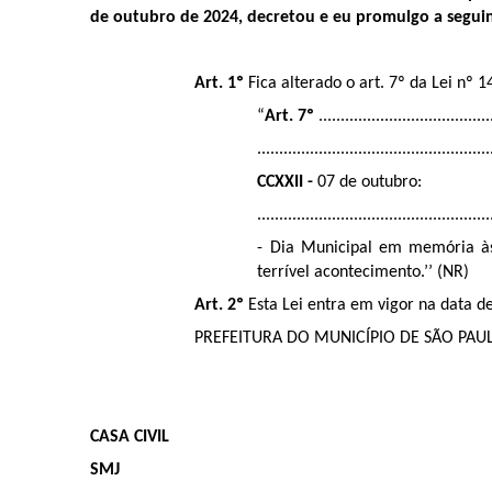
de outubro de 2024, decretou e eu promulgo a seguint
Art. 1º
Fica alterado o art. 7º da Lei nº 
“
Art. 7º
.......................................
.....................................................
CCXXII -
07 de outubro:
.....................................................
- Dia Municipal em memória às
terrível acontecimento.’’ (NR)
Art. 2º
Esta Lei entra em vigor na data de
PREFEITURA DO MUNICÍPIO DE SÃO PAU
CASA CIVIL
SMJ