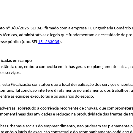
ontrato nº 060/2025-SEHAB, firmado com a empresa HE Engenharia Comércio 
vas técnicas, administrativas e legais que fundamentam a necessidade de pro
esse público (doc. SEI
151263035
).
rificadas em campo
nstância que, embora conhecida em linhas gerais no planejamento inicial, r
os serviços.
ta Fiscalização constatou que o local de realização dos serviços encontra
s comuns. Tal condição interfere diretamente no andamento dos trabalhos,
 entre as equipes executoras e os usuários do espaço.
s adversas, sobretudo a ocorrência recorrente de chuvas, que comprometera
 momentâneas das atividades e redução na produtividade das frentes de tr
rísticas urbanas e sociais do empreendimento, não puderam ser plenamente 
nte após o início da execução contratual e do acompanhamento cotidiano da