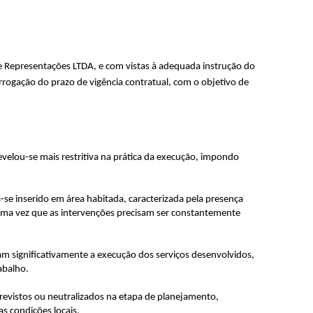
e Representações LTDA, e com vistas à adequada instrução do
rrogação do prazo de vigência contratual, com o objetivo de
evelou-se mais restritiva na prática da execução, impondo
-se inserido em área habitada, caracterizada pela presença
 uma vez que as intervenções precisam ser constantemente
m significativamente a execução dos serviços desenvolvidos,
abalho.
previstos ou neutralizados na etapa de planejamento,
s condições locais.