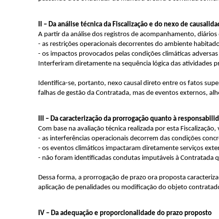
II – Da análise técnica da Fiscalização e do nexo de causalid
A partir da análise dos registros de acompanhamento, diários de
- as restrições operacionais decorrentes do ambiente habitad
- os impactos provocados pelas condições climáticas adversas
Interferiram diretamente na sequência lógica das atividade
Identifica-se, portanto, nexo causal direto entre os fatos s
falhas de gestão da Contratada, mas de eventos externos, alh
III – Da caracterização da prorrogação quanto à responsabili
Com base na avaliação técnica realizada por esta Fiscalização, 
- as interferências operacionais decorrem das condições conc
- os eventos climáticos impactaram diretamente serviços exte
- não foram identificadas condutas imputáveis à Contratada
Dessa forma, a prorrogação de prazo ora proposta caracteriz
aplicação de penalidades ou modificação do objeto contratad
IV – Da adequação e proporcionalidade do prazo proposto