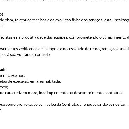
ade
 obra, relatórios técnicos e da evolução física dos serviços, esta Fiscaliza
o e
s previstas e na produtividade das equipes, comprometendo o cumprimento
upervenientes verificados em campo e a necessidade de reprogramação das at
eios à sua vontade e controle.
dade
verifica-se que:
retas de execução em área habitada;
rnos;
 que caracterizem mora, inadimplemento ou descumprimento contratual.
a-se como prorrogação sem culpa da Contratada, enquadrando-se nos termo
o.