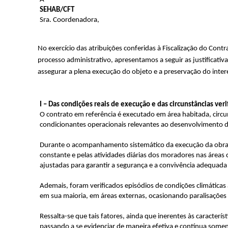
SEHAB/CFT
Sra. Coordenadora,
No exercício das atribuições conferidas à Fiscalização do C
processo administrativo, apresentamos a seguir as justificati
assegurar a plena execução do objeto e a preservação do inter
I – Das condições reais de execução e das circunstâncias ve
O contrato em referência é executado em área habitada, circu
condicionantes operacionais relevantes ao desenvolvimento d
Durante o acompanhamento sistemático da execução da obra, es
constante e pelas atividades diárias dos moradores nas área
ajustadas para garantir a segurança e a convivência adequada
Ademais, foram verificados episódios de condições climática
em sua maioria, em áreas externas, ocasionando paralisações
Ressalta-se que tais fatores, ainda que inerentes às caracte
passando a se evidenciar de maneira efetiva e contínua some