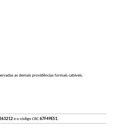
rvadas as demais providências formais cabíveis.
263212
e o código CRC
67F49E51
.