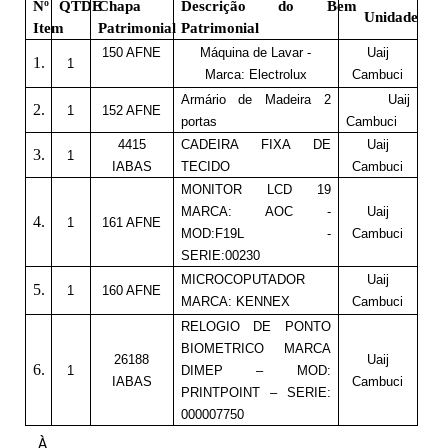
Nº
QTDE
Chapa
Descrição do Bem
Unidade
Item
Patrimonial
Patrimonial
150 AFNE
Máquina de Lavar -
Uaij
1.
1
Marca: Electrolux
Cambuci
Armário de Madeira 2
Uaij
2.
1
152 AFNE
portas
Cambuci
4415
CADEIRA FIXA DE
Uaij
3.
1
IABAS
TECIDO
Cambuci
MONITOR LCD 19
MARCA: AOC -
Uaij
4.
1
161 AFNE
MOD:F19L -
Cambuci
SERIE:00230
MICROCOPUTADOR
Uaij
5.
1
160 AFNE
MARCA: KENNEX
Cambuci
RELOGIO DE PONTO
BIOMETRICO MARCA
26188
Uaij
6.
1
DIMEP – MOD:
IABAS
Cambuci
PRINTPOINT – SERIE:
000007750
À