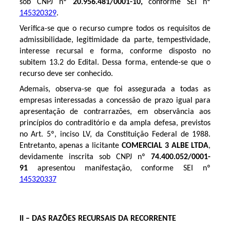
sob CNPJ nº
20.956.481/0001-10
,
conforme SEI nº
145320329
.
Verifica-se que o recurso cumpre todos os requisitos de
admissibilidade, legitimidade da parte, tempestividade,
interesse recursal e forma, conforme disposto no
subitem 13.2 do Edital. Dessa forma, entende-se que o
recurso deve ser conhecido.
Ademais, observa-se que foi assegurada a todas as
empresas interessadas a concessão de prazo igual para
apresentação de contrarrazões, em observância aos
princípios do contraditório e da ampla defesa, previstos
no Art. 5º, inciso LV, da Constituição Federal de 1988.
Entretanto, apenas a licitante
COMERCIAL 3 ALBE LTDA
,
devidamente inscrita sob CNPJ nº
74.400.052/0001-
91
apresentou manifestação, conforme SEI nº
145320337
II – DAS RAZÕES RECURSAIS DA RECORRENTE