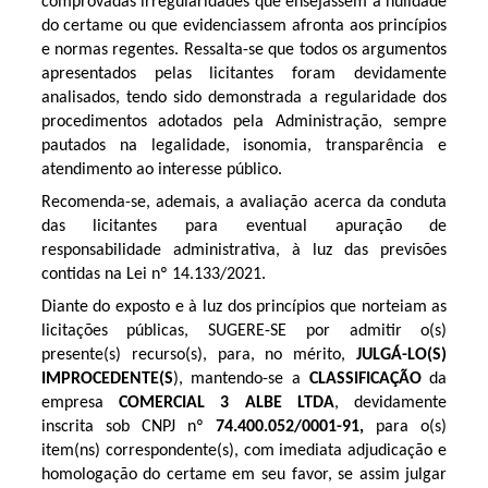
comprovadas irregularidades que ensejassem a nulidade
do certame ou que evidenciassem afronta aos princípios
e normas regentes. Ressalta-se que todos os argumentos
apresentados pelas licitantes foram devidamente
analisados, tendo sido demonstrada a regularidade dos
procedimentos adotados pela Administração, sempre
pautados na legalidade, isonomia, transparência e
atendimento ao interesse público.
Recomenda-se, ademais, a avaliação acerca da conduta
das licitantes para eventual apuração de
responsabilidade administrativa, à luz das previsões
contidas na Lei nº 14.133/2021.
Diante do exposto e à luz dos princípios que norteiam as
licitações públicas, SUGERE-SE por admitir o(s)
presente(s) recurso(s), para, no mérito,
JULGÁ-LO(S)
IMPROCEDENTE(S
), mantendo-se a
CLASSIFICAÇÃO
da
empresa
COMERCIAL 3 ALBE LTDA
, devidamente
inscrita sob CNPJ nº
74.400.052/0001-91,
para o(s)
item(ns) correspondente(s), com imediata adjudicação e
homologação do certame em seu favor, se assim julgar