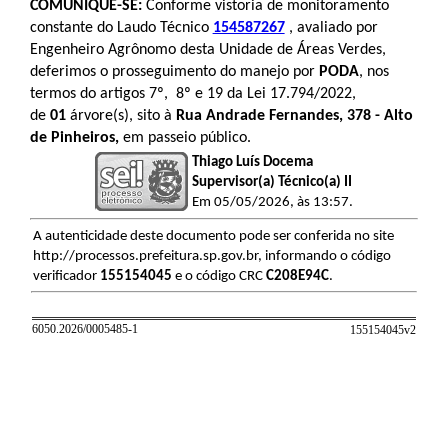
COMUNIQUE-SE:
Conforme vistoria de monitoramento
constante do Laudo Técnico
154587267
, avaliado por
Engenheiro Agrônomo desta Unidade de Áreas Verdes,
deferimos o prosseguimento do manejo por
PODA
, nos
termos do artigos 7º, 8º e 19 da Lei 17.794/2022,
de
01
árvore(s), sito à
Rua Andrade Fernandes, 378 - Alto
de Pinheiros
,
em passeio público.
Thiago Luís Docema
Supervisor(a) Técnico(a) II
Em 05/05/2026, às 13:57.
A autenticidade deste documento pode ser conferida no site
http://processos.prefeitura.sp.gov.br, informando o código
verificador
155154045
e o código CRC
C208E94C
.
6050.2026/0005485-1
155154045v
2