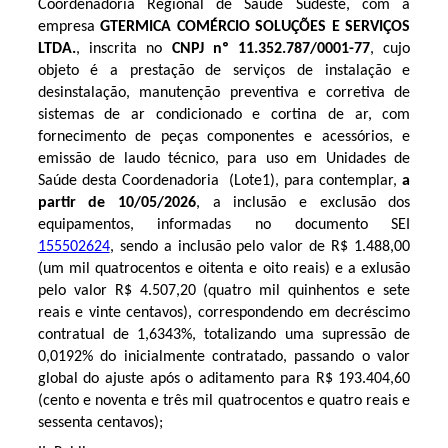
Coordenadoria Regional de Saúde Sudeste, com a
empresa
GTERMICA COMÉRCIO SOLUÇÕES E SERVIÇOS
LTDA.
, inscrita no
CNPJ nº 11.352.787/0001-77
, cujo
objeto é a prestação de serviços de instalação e
desinstalação, manutenção preventiva e corretiva de
sistemas de ar condicionado e cortina de ar, com
fornecimento de peças componentes e acessórios, e
emissão de laudo técnico, para uso em Unidades de
Saúde desta Coordenadoria (Lote1), para contemplar,
a
partir de 10/05/2026
, a inclusão e exclusão dos
equipamentos, informadas no documento SEI
155502624
, sendo a inclusão pelo valor de R$ 1.488,00
(um mil quatrocentos e oitenta e oito reais) e a exlusão
pelo valor R$ 4.507,20 (quatro mil quinhentos e sete
reais e vinte centavos), correspondendo em decréscimo
contratual de 1,6343%, totalizando uma supressão de
0,0192% do inicialmente contratado, passando o valor
global do ajuste após o aditamento para R$ 193.404,60
(cento e noventa e três mil quatrocentos e quatro reais e
sessenta centavos);