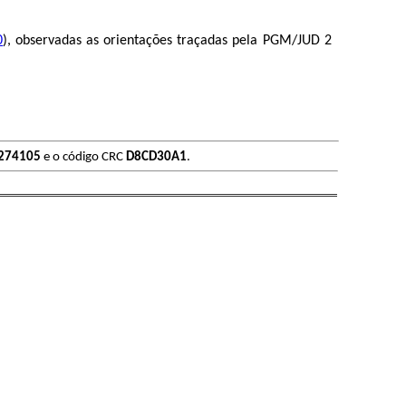
0
), observadas as orientações traçadas pela PGM/JUD 2
274105
e o código CRC
D8CD30A1
.