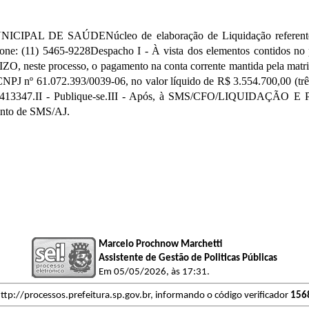
AL DE SAÚDENúcleo de elaboração de Liquidação referente Sup
ne: (11) 5465-9228Despacho I - À vista dos elementos contidos no 
ORIZO, neste processo, o pagamento na conta corrente mantida pela
 CNPJ nº 61.072.393/0039-06, no valor líquido de R$ 3.554.700,00 (trê
45 e 413347.II - Publique-se.III - Após, à SMS/CFO/LIQUIDAÇÃO 
ento de SMS/AJ.
Marcelo Prochnow Marchetti
Assistente de Gestão de Politicas Públicas
Em 05/05/2026, às 17:31.
ttp://processos.prefeitura.sp.gov.br, informando o código verificador
156