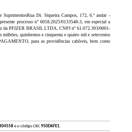
rimentosRua Dr. Siqueira Campos, 172, 6.º andar -
presente processo n° 6018.2025/0133548-3, em especial a
 matriz da PFIZER BRASIL LTDA, CNPJ nº 61.072.393/0001-
s milhões, quinhentos e cinquenta e quatro mil e setecentos
E PAGAMENTO, para as providências cabíveis, bem como
804558
e o código CRC
950D6FE1
.